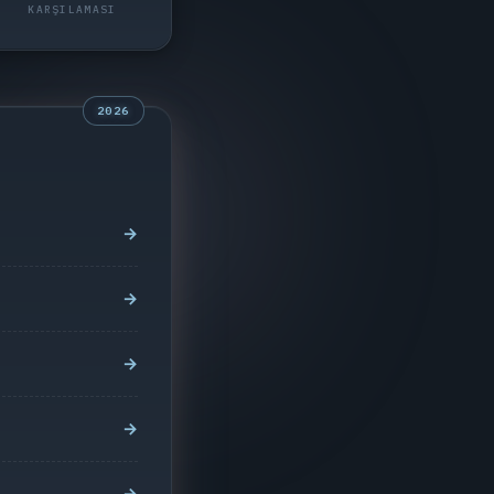
KARŞILAMASI