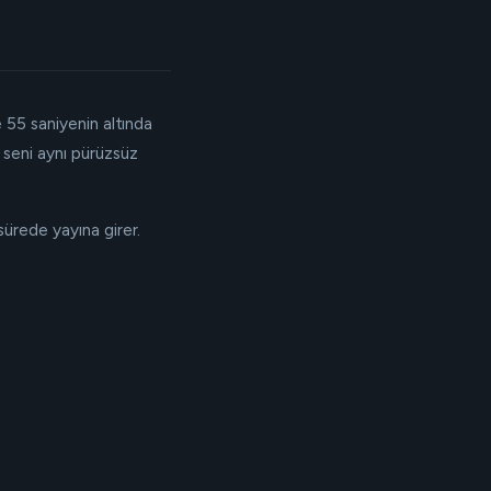
e 55 saniyenin altında
 seni aynı pürüzsüz
sürede yayına girer.