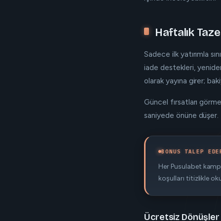
Haftalık Taz
Sadece ilk yatırımla sın
iade destekleri, yenide
olarak yayına girer; baki
Güncel fırsatları görm
saniyede önüne düşer.
BONUS TALEP EDE
Her Pusulabet kampa
koşulları titizlikle
Ücretsiz Dönüşler v