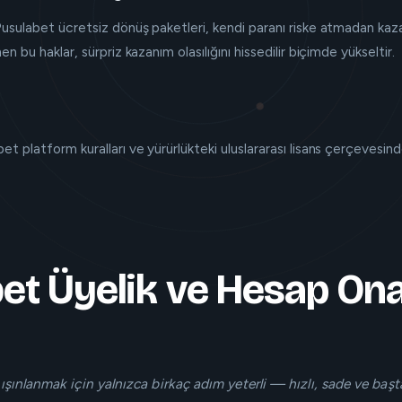
Pusulabet ücretsiz dönüş paketleri, kendi paranı riske atmadan kazan
en bu haklar, sürpriz kazanım olasılığını hissedilir biçimde yükseltir.
et platform kuralları ve yürürlükteki uluslararası lisans çerçevesind
ınlanmak için yalnızca birkaç adım yeterli — hızlı, sade ve baş