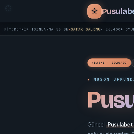
Pusulab
IŞINLANMA 55 SN
ŞAFAK SALONU
· 26.400+ OYUN CANLI YAYIN
BASKI · 2026/07
MUSON UFKUND
Pusu
Güncel
Pusulabet 