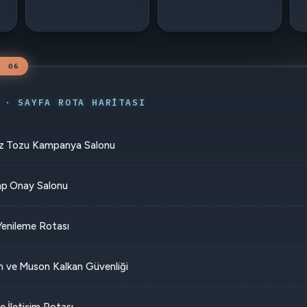
 · SAYFA ROTA HARITASI
ız Tozu Kampanya Salonu
ap Onay Salonu
 Yenileme Rotası
 ve Muson Kalkan Güvenliği
e İletişim Rotası