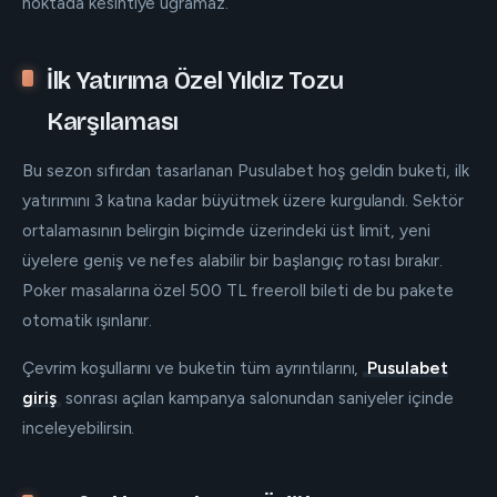
noktada kesintiye uğramaz.
İlk Yatırıma Özel Yıldız Tozu
Karşılaması
Bu sezon sıfırdan tasarlanan Pusulabet hoş geldin buketi, ilk
yatırımını 3 katına kadar büyütmek üzere kurgulandı. Sektör
ortalamasının belirgin biçimde üzerindeki üst limit, yeni
üyelere geniş ve nefes alabilir bir başlangıç rotası bırakır.
Poker masalarına özel 500 TL freeroll bileti de bu pakete
otomatik ışınlanır.
Çevrim koşullarını ve buketin tüm ayrıntılarını,
Pusulabet
giriş
sonrası açılan kampanya salonundan saniyeler içinde
inceleyebilirsin.