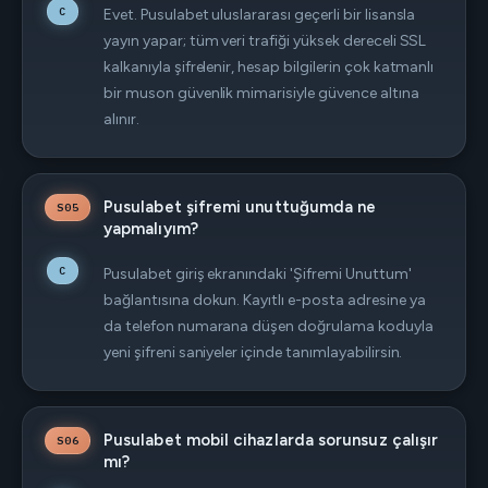
Evet. Pusulabet uluslararası geçerli bir lisansla
yayın yapar; tüm veri trafiği yüksek dereceli SSL
kalkanıyla şifrelenir, hesap bilgilerin çok katmanlı
bir muson güvenlik mimarisiyle güvence altına
alınır.
Pusulabet şifremi unuttuğumda ne
yapmalıyım?
Pusulabet giriş ekranındaki 'Şifremi Unuttum'
bağlantısına dokun. Kayıtlı e-posta adresine ya
da telefon numarana düşen doğrulama koduyla
yeni şifreni saniyeler içinde tanımlayabilirsin.
Pusulabet mobil cihazlarda sorunsuz çalışır
mı?