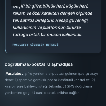
Güçlü bir şifre; büyük harf, küçük harf,
rakam ve özel karakteri dengeli biçimde
tek satırda birleştirir. Hesap güvenliği,
kullanıcının ve platformun birlikte
tuttuğu ortak bir muson kalkanıdır.
PUSULABET GÜVENLIK MERKEZI
Doğrulama E-postası Ulaşmadıysa
Pusulabet
şifre yenileme e-postası gelmemişse şu sırayı
dene: 1) spam ve gereksiz posta klasörünü kontrol et, 2)
kısa bir süre bekleyip isteği tekrarla, 3) SMS doğrulama
yöntemine geç, 4) canlı destek ekibine bağlan.