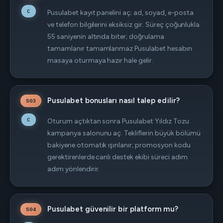
Pusulabet kayıt panelini aç; ad, soyad, e-posta
ve telefon bilgilerini eksiksiz gir. Süreç çoğunlukla
55 saniyenin altında biter; doğrulama
tamamlanır tamamlanmaz Pusulabet hesabın
masaya oturmaya hazır hale gelir.
Pusulabet bonusları nasıl talep edilir?
Oturum açtıktan sonra Pusulabet Yıldız Tozu
kampanya salonunu aç. Tekliflerin büyük bölümü
bakiyene otomatik ışınlanır; promosyon kodu
gerektirenlerde canlı destek ekibi süreci adım
adım yönlendirir.
Pusulabet güvenilir bir platform mu?