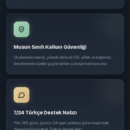
Muson Sınıfı Kalkan Güvenliği
Uluslararası lisanslı, yüksek dereceli SSL şifreli ve bağımsız
denetimlerle sürekli güçlendirilen çok katmanlı koruma
7/24 Türkçe Destek Nabzı
Yılın 365 günü, günün 24 saati aralıksız görev başındaki
deneyimli Pusulabet Türkçe destek ekibi