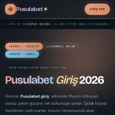
Pusulabet
✦
GIRIŞ YAP
ŞAFAK SALONU
· 26.400+ OYUN CANLI YAYIN
CANLI POKER
· TEXAS HOL
BASKI · 2026/07
LISANSLI SALON
MUSON · CANLI
MUSON UFKUNDA BLÖFÜN SESSIZ YILDIZ TOZU
Pusulabet
Giriş
2026
Güncel
Pusulabet giriş
adresiyle Muson Ufkunun
sessiz çekim gücüne tek dokunuşla ışınlan. Şafak hızıyla
tazelenen canlı oranlar, muson temposunda akan