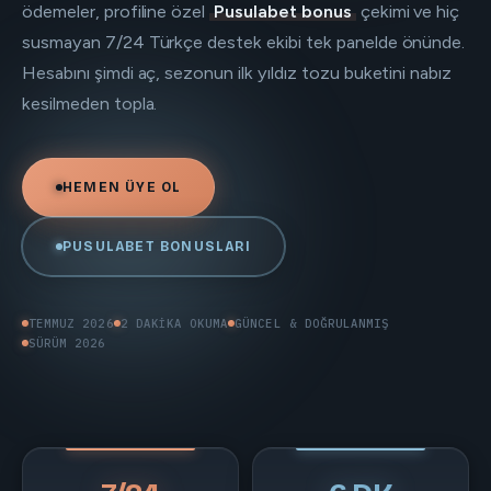
ödemeler, profiline özel
Pusulabet bonus
çekimi ve hiç
susmayan 7/24 Türkçe destek ekibi tek panelde önünde.
Hesabını şimdi aç, sezonun ilk yıldız tozu buketini nabız
kesilmeden topla.
HEMEN ÜYE OL
PUSULABET BONUSLARI
TEMMUZ 2026
2 DAKIKA OKUMA
GÜNCEL & DOĞRULANMIŞ
SÜRÜM 2026