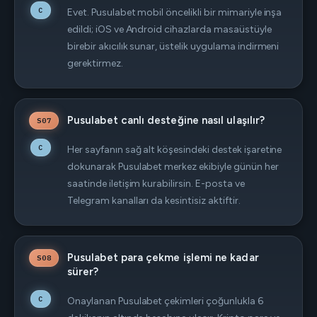
Evet. Pusulabet mobil öncelikli bir mimariyle inşa
edildi; iOS ve Android cihazlarda masaüstüyle
birebir akıcılık sunar, üstelik uygulama indirmeni
gerektirmez.
Pusulabet canlı desteğine nasıl ulaşılır?
Her sayfanın sağ alt köşesindeki destek işaretine
dokunarak Pusulabet merkez ekibiyle günün her
saatinde iletişim kurabilirsin. E-posta ve
Telegram kanalları da kesintisiz aktiftir.
Pusulabet para çekme işlemi ne kadar
sürer?
Onaylanan Pusulabet çekimleri çoğunlukla 6