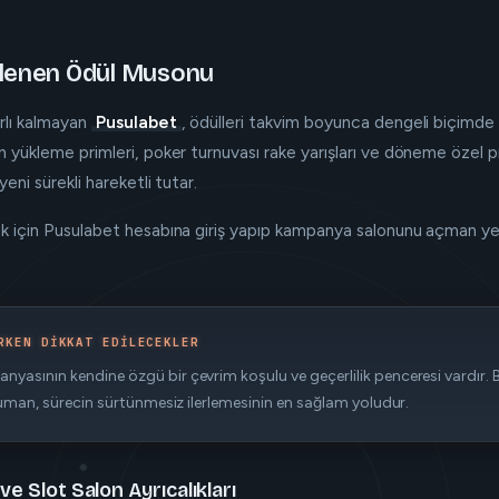
elenen Ödül Musonu
ırlı kalmayan
Pusulabet
, ödülleri takvim boyunca dengeli biçimde 
n yükleme primleri, poker turnuvası rake yarışları ve döneme özel 
yeni sürekli hareketli tutar.
ek için Pusulabet hesabına giriş yapıp kampanya salonunu açman yet
RKEN DIKKAT EDILECEKLER
nyasının kendine özgü bir çevrim koşulu ve geçerlilik penceresi vardı
 okuman, sürecin sürtünmesiz ilerlemesinin en sağlam yoludur.
e Slot Salon Ayrıcalıkları