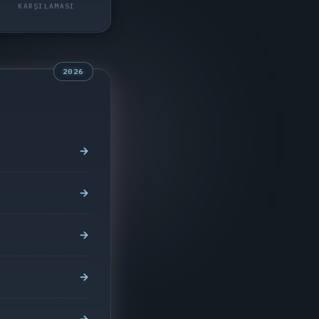
KARŞILAMASI