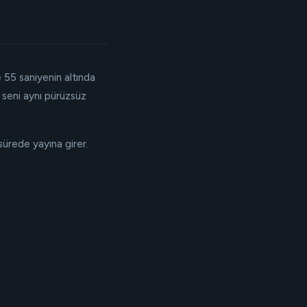
e 55 saniyenin altında
 seni aynı pürüzsüz
sürede yayına girer.