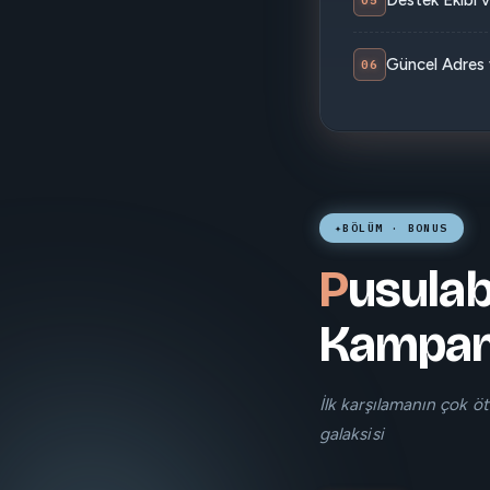
Güncel Adres 
BÖLÜM · BONUS
Pusulabet Bonus ve Yıldız Tozu
Kampan
İlk karşılamanın çok ö
galaksisi