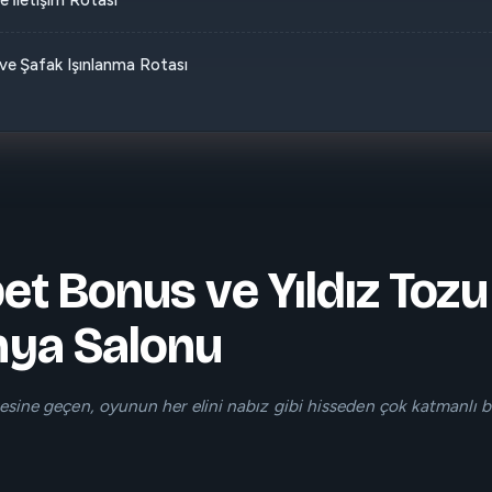
ve Şafak Işınlanma Rotası
ya Salonu
tesine geçen, oyunun her elini nabız gibi hisseden çok katmanlı b