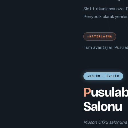
Slot tutkunlarına özel 
Periyodik olarak yenilen
HATIRLATMA
Tüm avantajlar, Pusulab
BÖLÜM · ÜYELIK
Pusulabet Üyelik ve Hesap Onay
Salonu
Muson Ufku salonuna ış