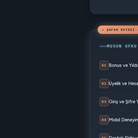
MUSON UFKU
Bonus ve Yıld
Üyelik ve Hes
Giriş ve Şifre
Mobil Deneyim
Destek Ekibi v