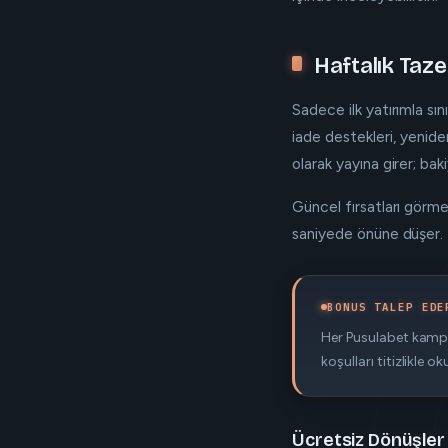
Haftalık Taz
Sadece ilk yatırımla sın
iade destekleri, yenide
olarak yayına girer; baki
Güncel fırsatları görm
saniyede önüne düşer.
BONUS TALEP EDE
Her Pusulabet kampa
koşulları titizlikle
Ücretsiz Dönüşler v