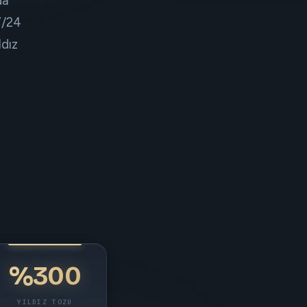
da
7/24
ldız
%300
YILDIZ TOZU