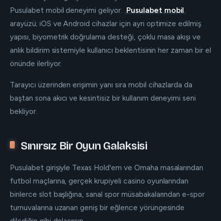
Pusulabet mobil deneyimi geliyor.
Pusulabet mobil
arayüzü; iOS ve Android cihazlar için ayrı optimize edilmiş
yapısı, biyometrik doğrulama desteği, çoklu masa akışı ve
anlık bildirim sistemiyle kullanıcı beklentisinin her zaman bir el
önünde ilerliyor.
Tarayıcı üzerinden erişimin yanı sıra mobil cihazlarda da
baştan sona akıcı ve kesintisiz bir kullanım deneyimi seni
bekliyor.
Sınırsız Bir Oyun Galaksisi
Pusulabet girişiyle Texas Hold'em ve Omaha masalarından
futbol maçlarına, gerçek krupiyeli casino oyunlarından
binlerce slot başlığına, sanal spor müsabakalarından e-spor
turnuvalarına uzanan geniş bir eğlence yörüngesinde
dilediğin gibi dolaşırsın.