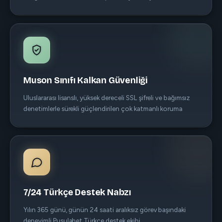
Muson Sınıfı Kalkan Güvenliği
Uluslararası lisanslı, yüksek dereceli SSL şifreli ve bağımsız
denetimlerle sürekli güçlendirilen çok katmanlı koruma
7/24 Türkçe Destek Nabzı
Yılın 365 günü, günün 24 saati aralıksız görev başındaki
deneyimli Pusulabet Türkçe destek ekibi