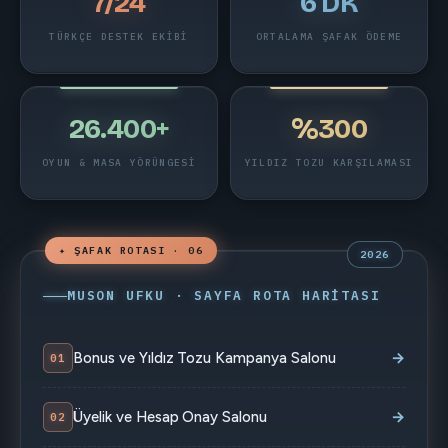
7/24
6 DK
TÜRKÇE DESTEK EKIBI
ORTALAMA ŞAFAK ÖDEME
26.400+
%300
OYUN & MASA YÖRÜNGESI
YILDIZ TOZU KARŞILAMASI
MUSON UFKU · SAYFA ROTA HARITASI
Bonus ve Yıldız Tozu Kampanya Salonu
Üyelik ve Hesap Onay Salonu