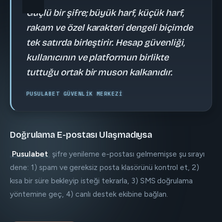
Güçlü bir şifre; büyük harf, küçük harf,
rakam ve özel karakteri dengeli biçimde
tek satırda birleştirir. Hesap güvenliği,
kullanıcının ve platformun birlikte
tuttuğu ortak bir muson kalkanıdır.
PUSULABET GÜVENLIK MERKEZI
Doğrulama E-postası Ulaşmadıysa
Pusulabet
şifre yenileme e-postası gelmemişse şu sırayı
dene: 1) spam ve gereksiz posta klasörünü kontrol et, 2)
kısa bir süre bekleyip isteği tekrarla, 3) SMS doğrulama
yöntemine geç, 4) canlı destek ekibine bağlan.