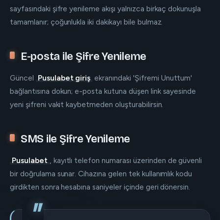
sayfasındaki şifre yenileme akışı yalnızca birkaç dokunuşla
tamamlanır; çoğunlukla iki dakikayı bile bulmaz.
E-posta ile Şifre Yenileme
Güncel
Pusulabet giriş
ekranındaki 'Şifremi Unuttum'
bağlantısına dokun; e-posta kutuna düşen link sayesinde
yeni şifreni vakit kaybetmeden oluşturabilirsin.
SMS ile Şifre Yenileme
Pusulabet
, kayıtlı telefon numarası üzerinden de güvenli
bir doğrulama sunar. Cihazına gelen tek kullanımlık kodu
girdikten sonra hesabına saniyeler içinde geri dönersin.