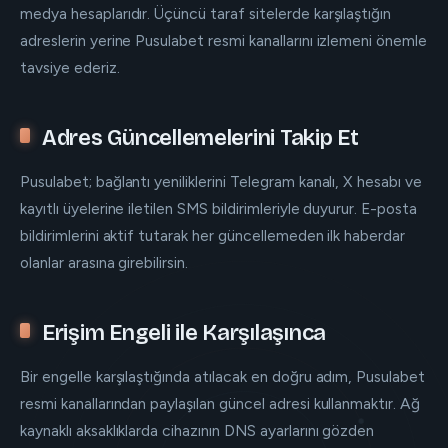
medya hesaplarıdır. Üçüncü taraf sitelerde karşılaştığın
adreslerin yerine Pusulabet resmi kanallarını izlemeni önemle
tavsiye ederiz.
Adres Güncellemelerini Takip Et
Pusulabet; bağlantı yeniliklerini Telegram kanalı, X hesabı ve
kayıtlı üyelerine iletilen SMS bildirimleriyle duyurur. E-posta
bildirimlerini aktif tutarak her güncellemeden ilk haberdar
olanlar arasına girebilirsin.
Erişim Engeli ile Karşılaşınca
Bir engelle karşılaştığında atılacak en doğru adım, Pusulabet
resmi kanallarından paylaşılan güncel adresi kullanmaktır. Ağ
kaynaklı aksaklıklarda cihazının DNS ayarlarını gözden