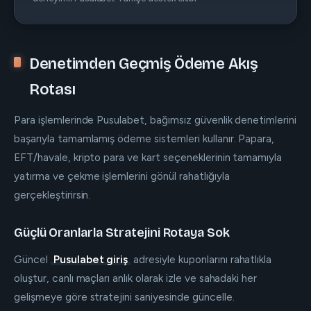
Denetimden Geçmiş Ödeme Akış
Rotası
Para işlemlerinde Pusulabet, bağımsız güvenlik denetimlerini
başarıyla tamamlamış ödeme sistemleri kullanır. Papara,
EFT/havale, kripto para ve kart seçeneklerinin tamamıyla
yatırma ve çekme işlemlerini gönül rahatlığıyla
gerçekleştirirsin.
Güçlü Oranlarla Stratejini Rotaya Sok
Güncel
Pusulabet giriş
adresiyle kuponlarını rahatlıkla
oluştur, canlı maçları anlık olarak izle ve sahadaki her
gelişmeye göre stratejini saniyesinde güncelle.