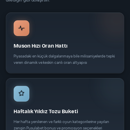
Muson Hızı Oran Hattı
Piyasadaki en küçük dalgalanmaya bile milisaniyelerde tepki
veren dinamik ve keskin canlı oran altyapısı
Haftalık Yıldız Tozu Buketi
Her hafta yenilenen ve farklı oyun kategorilerine yayılan
zengin Pusulabet bonus ve promosyon seçenekleri