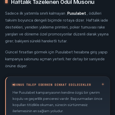
Haftalık Tazelenen Ödül Musonu
Sadece ilk yatırımla sınırlı kalmayan
Pusulabet
, ödülleri
takvim boyunca dengeli biçimde rotaya dizer. Haftalık iade
destekleri, yeniden yükleme primleri, poker turnuvası rake
yarışları ve döneme özel promosyonlar düzenli olarak yayına
girer; bakiyeni sürekli hareketli tutar.
Güncel fırsatları görmek için Pusulabet hesabına giriş yapıp
kampanya salonunu açman yeterli; her detay bir saniyede
önüne düşer.
BONUS TALEP EDERKEN DIKKAT EDILECEKLER
Her Pusulabet kampanyasının kendine özgü bir çevrim
koşulu ve geçerlilik penceresi vardır. Başvurmadan önce
koşulları titizlikle okuman, sürecin sürtünmesiz
ilerlemesinin en sağlam yoludur.