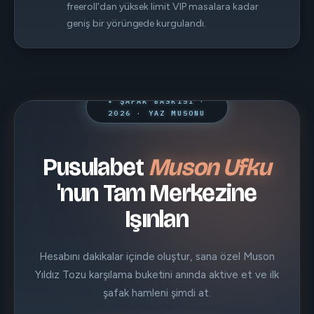
freeroll'dan yüksek limit VIP masalara kadar
geniş bir yörüngede kurgulandı.
Pusulabet
Muson Ufku
'nun Tam Merkezine
Işınlan
Hesabını dakikalar içinde oluştur, sana özel Muson
Yıldız Tozu karşılama buketini anında aktive et ve ilk
şafak hamleni şimdi at.