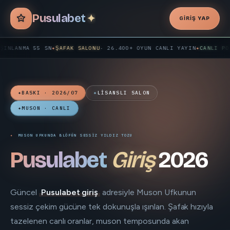
Pusulabet
✦
GIRIŞ YAP
SN
ŞAFAK SALONU
· 26.400+ OYUN CANLI YAYIN
CANLI POKER
· TEXAS H
BASKI · 2026/07
LISANSLI SALON
MUSON · CANLI
MUSON UFKUNDA BLÖFÜN SESSIZ YILDIZ TOZU
Pusulabet
Giriş
2026
Güncel
Pusulabet giriş
adresiyle Muson Ufkunun
sessiz çekim gücüne tek dokunuşla ışınlan. Şafak hızıyla
tazelenen canlı oranlar, muson temposunda akan