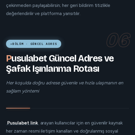
çekinmeden paylaşabilirsin; her geri bildirim titizlikle
değerlendirilir ve platforma yansıtılır.
BÖLÜM · GÜNCEL ADRES
Pusulabet Güncel Adres ve
Şafak Işınlanma Rotası
Her koşulda doğru adrese güvenle ve hızla ulaşmanın en
sağlam yöntemi
Pusulabet link
arayan kullanıcılar için en güvenilir kaynak
her zaman resmi iletişim kanalları ve doğrulanmış sosyal