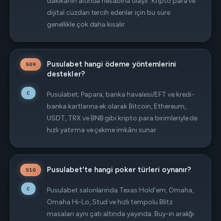
dakikanın altında hesabına ulaşır. Kripto para ve
dijital cüzdan tercih edenler için bu süre
genellikle çok daha kısalır.
Pusulabet hangi ödeme yöntemlerini
destekler?
Pusulabet; Papara, banka havalesi/EFT ve kredi-
banka kartlarına ek olarak Bitcoin, Ethereum,
USDT, TRX ve BNB gibi kripto para birimleriyle de
hızlı yatırma ve çekme imkânı sunar.
Pusulabet'te hangi poker türleri oynanır?
Pusulabet salonlarında Texas Hold'em, Omaha,
Omaha Hi-Lo, Stud ve hızlı tempolu Blitz
masaları aynı çatı altında yayında. Buy-in aralığı