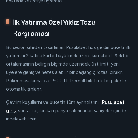
noktada kesintiye uğramaz.
İlk Yatırıma Özel Yıldız Tozu
Karşılaması
Bu sezon sıfırdan tasarlanan Pusulabet hoş geldin buketi, ilk
yatırımını 3 katına kadar büyütmek üzere kurgulandı. Sektör
ortalamasının belirgin biçimde üzerindeki üst limit, yeni
üyelere geniş ve nefes alabilir bir başlangıç rotası bırakır.
Poker masalarına özel 500 TL freeroll bileti de bu pakete
otomatik ışınlanır.
Çevrim koşullarını ve buketin tüm ayrıntılarını,
Pusulabet
giriş
sonrası açılan kampanya salonundan saniyeler içinde
inceleyebilirsin.