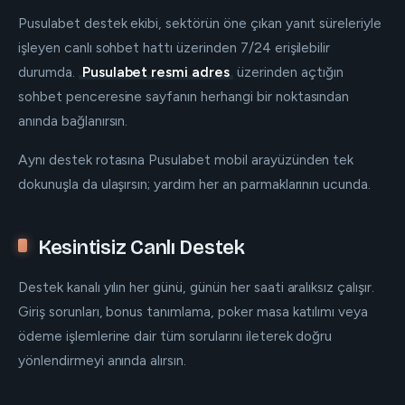
Pusulabet destek ekibi, sektörün öne çıkan yanıt süreleriyle
işleyen canlı sohbet hattı üzerinden 7/24 erişilebilir
durumda.
Pusulabet resmi adres
üzerinden açtığın
sohbet penceresine sayfanın herhangi bir noktasından
anında bağlanırsın.
Aynı destek rotasına Pusulabet mobil arayüzünden tek
dokunuşla da ulaşırsın; yardım her an parmaklarının ucunda.
Kesintisiz Canlı Destek
Destek kanalı yılın her günü, günün her saati aralıksız çalışır.
Giriş sorunları, bonus tanımlama, poker masa katılımı veya
ödeme işlemlerine dair tüm sorularını ileterek doğru
yönlendirmeyi anında alırsın.