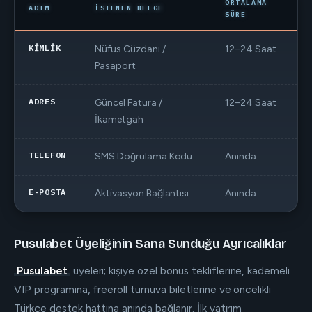
ORTALAMA
ADIM
İSTENEN BELGE
SÜRE
KIMLIK
Nüfus Cüzdanı /
12–24 Saat
Pasaport
ADRES
Güncel Fatura /
12–24 Saat
İkametgah
TELEFON
SMS Doğrulama Kodu
Anında
E-POSTA
Aktivasyon Bağlantısı
Anında
Pusulabet Üyeliğinin Sana Sunduğu Ayrıcalıklar
Pusulabet
üyeleri; kişiye özel bonus tekliflerine, kademeli
VIP programına, freeroll turnuva biletlerine ve öncelikli
Türkçe destek hattına anında bağlanır. İlk yatırım