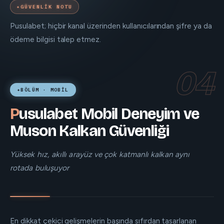
GÜVENLIK NOTU
Pusulabet; hiçbir kanal üzerinden kullanıcılarından şifre ya da
ödeme bilgisi talep etmez.
BÖLÜM · MOBIL
Pusulabet Mobil Deneyim ve
Muson Kalkan Güvenliği
Yüksek hız, akıllı arayüz ve çok katmanlı kalkan aynı
rotada buluşuyor
En dikkat çekici gelişmelerin başında sıfırdan tasarlanan