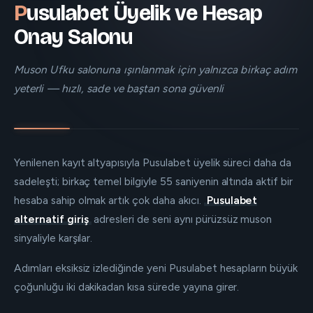
Pusulabet Üyelik ve Hesap
Onay Salonu
Muson Ufku salonuna ışınlanmak için yalnızca birkaç adım
yeterli — hızlı, sade ve baştan sona güvenli
Yenilenen kayıt altyapısıyla Pusulabet üyelik süreci daha da
sadeleşti; birkaç temel bilgiyle 55 saniyenin altında aktif bir
hesaba sahip olmak artık çok daha akıcı.
Pusulabet
alternatif giriş
adresleri de seni aynı pürüzsüz muson
sinyaliyle karşılar.
Adımları eksiksiz izlediğinde yeni Pusulabet hesapların büyük
çoğunluğu iki dakikadan kısa sürede yayına girer.