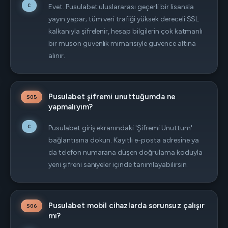
Evet. Pusulabet uluslararası geçerli bir lisansla
yayın yapar; tüm veri trafiği yüksek dereceli SSL
kalkanıyla şifrelenir, hesap bilgilerin çok katmanlı
bir muson güvenlik mimarisiyle güvence altına
alınır.
Pusulabet şifremi unuttuğumda ne
yapmalıyım?
Pusulabet giriş ekranındaki 'Şifremi Unuttum'
bağlantısına dokun. Kayıtlı e-posta adresine ya
da telefon numarana düşen doğrulama koduyla
yeni şifreni saniyeler içinde tanımlayabilirsin.
Pusulabet mobil cihazlarda sorunsuz çalışır
mı?