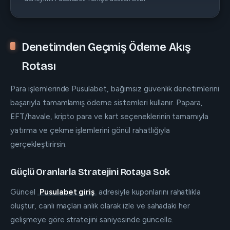
Denetimden Geçmiş Ödeme Akış
Rotası
Para işlemlerinde Pusulabet, bağımsız güvenlik denetimlerini
başarıyla tamamlamış ödeme sistemleri kullanır. Papara,
EFT/havale, kripto para ve kart seçeneklerinin tamamıyla
yatırma ve çekme işlemlerini gönül rahatlığıyla
gerçekleştirirsin.
Güçlü Oranlarla Stratejini Rotaya Sok
Güncel
Pusulabet giriş
adresiyle kuponlarını rahatlıkla
oluştur, canlı maçları anlık olarak izle ve sahadaki her
gelişmeye göre stratejini saniyesinde güncelle.