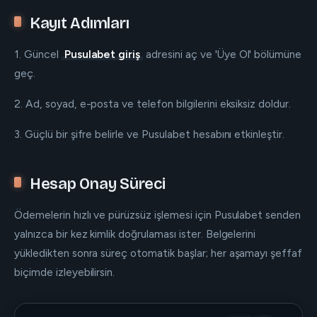
Kayıt Adımları
1. Güncel
Pusulabet giriş
adresini aç ve 'Üye Ol' bölümüne
geç.
2. Ad, soyad, e-posta ve telefon bilgilerini eksiksiz doldur.
3. Güçlü bir şifre belirle ve Pusulabet hesabını etkinleştir.
Hesap Onay Süreci
Ödemelerin hızlı ve pürüzsüz işlemesi için Pusulabet senden
yalnızca bir kez kimlik doğrulaması ister. Belgelerini
yükledikten sonra süreç otomatik başlar; her aşamayı şeffaf
biçimde izleyebilirsin.