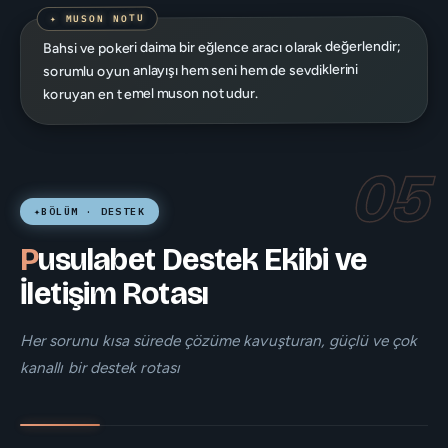
Bahsi ve pokeri daima bir eğlence aracı olarak değerlendir;
sorumlu oyun anlayışı hem seni hem de sevdiklerini
koruyan en temel muson notudur.
BÖLÜM · DESTEK
Pusulabet Destek Ekibi ve
İletişim Rotası
Her sorunu kısa sürede çözüme kavuşturan, güçlü ve çok
kanallı bir destek rotası