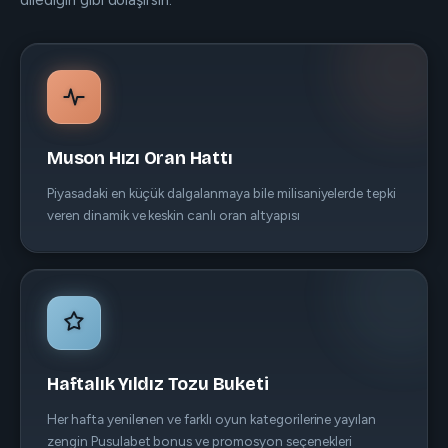
Muson Hızı Oran Hattı
Piyasadaki en küçük dalgalanmaya bile milisaniyelerde tepki
veren dinamik ve keskin canlı oran altyapısı
Haftalık Yıldız Tozu Buketi
Her hafta yenilenen ve farklı oyun kategorilerine yayılan
zengin Pusulabet bonus ve promosyon seçenekleri