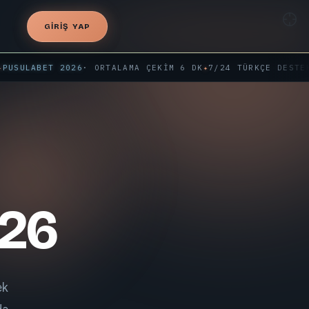
GIRIŞ YAP
026
· ORTALAMA ÇEKIM 6 DK
7/24 TÜRKÇE DESTEK EKIBI · KE
26
ek