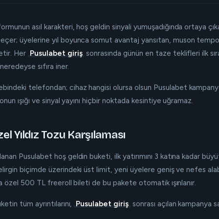
formunun asıl karakteri, hoş geldin sinyali yumuşadığında ortaya çık
eçer; üyelerine yıl boyunca somut avantaj yansıtan, muson tempos
etir. Her
Pusulabet giriş
sonrasında günün en taze teklifleri ilk sır
 neredeyse sıfıra iner.
indeki telefondan; cihaz hangisi olursa olsun Pusulabet kampany
Salonun ışığı ve sinyal yayını hiçbir noktada kesintiye uğramaz.
zel Yıldız Tozu Karşılaması
lanan Pusulabet hoş geldin buketi, ilk yatırımını 3 katına kadar büy
irgin biçimde üzerindeki üst limit, yeni üyelere geniş ve nefes alabi
a özel 500 TL freeroll bileti de bu pakete otomatik ışınlanır.
ketin tüm ayrıntılarını,
Pusulabet giriş
sonrası açılan kampanya s