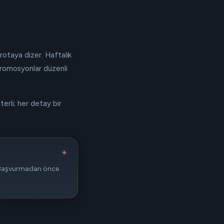
rotaya dizer. Haftalık
promosyonlar düzenli
erli; her detay bir
r. Başvurmadan önce