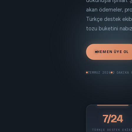
dokunuşla ışınlan.
akan ödemeler, pro
Türkçe destek ekibi
tozu buketini nabı
HEMEN ÜYE OL
TEMMUZ 2026
2 DAKIKA 
7/24
TÜRKÇE DESTEK EKIB