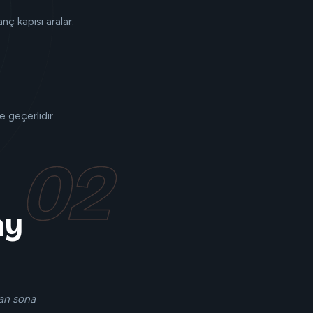
ç kapısı aralar.
e geçerlidir.
tan sona