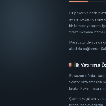
Bir poker ve bahis plat
ayrım noktasında öne g
bir kampanya salonu işl
fırsatı ıskalama ihtimali
Masaüstünden ya da ceb
akıcılıkla bağlanırsın. 
İlk Yatırıma Ö
Bu sezon sıfırdan tasar
Sektör ortalamasının bel
bırakır. Poker masaların
Çevrim koşullarını ve bu
içinde inceleyebilirsin.