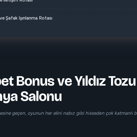
ve Şafak Işınlanma Rotası
ya Salonu
tesine geçen, oyunun her elini nabız gibi hisseden çok katmanlı b