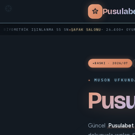
Pusulab
 IŞINLANMA 55 SN
ŞAFAK SALONU
· 26.400+ OYUN CANLI YAYI
BASKI · 2026/07
MUSON UFKUND
Pusu
Güncel
Pusulabet 