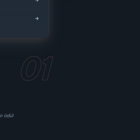
ir ödül