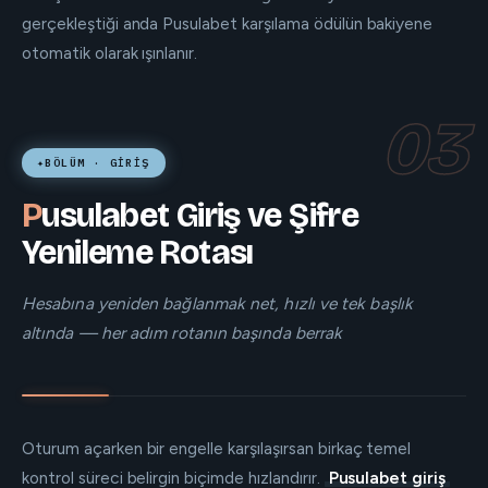
gerçekleştiği anda Pusulabet karşılama ödülün bakiyene
otomatik olarak ışınlanır.
BÖLÜM · GIRIŞ
Pusulabet Giriş ve Şifre
Yenileme Rotası
Hesabına yeniden bağlanmak net, hızlı ve tek başlık
altında — her adım rotanın başında berrak
Oturum açarken bir engelle karşılaşırsan birkaç temel
kontrol süreci belirgin biçimde hızlandırır.
Pusulabet giriş