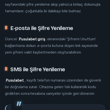
sayfasındaki şifre yenileme akışı yalnızca birkaç dokunuşla
tamamlanır; çoğunlukla iki dakikayı bile bulmaz.
E-posta ile Şifre Yenileme
Güncel
Pusulabet giriş
ekranındaki 'Şifremi Unuttum'
bağlantısına dokun; e-posta kutuna düşen link sayesinde
yeni şifreni vakit kaybetmeden oluşturabilirsin.
SMS ile Şifre Yenileme
Pusulabet
, kayıtlı telefon numarası üzerinden de güvenli
bir doğrulama sunar. Cihazına gelen tek kullanımlık kodu
girdikten sonra hesabına saniyeler içinde geri dönersin.