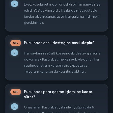
Evet. Pusulabet mobil öncelikli bir mimariyle inşa
edildi; iOS ve Android cihazlarda masaüstüyle
birebir akıcılık sunar, üstelik uygulama indirmeni
gerektirmez.
Pusulabet canlı desteğine nasıl ulaşılır?
Her sayfanın sağ alt köşesindeki destek işaretine
dokunarak Pusulabet merkez ekibiyle günün her
saatinde iletişim kurabilirsin. E-posta ve
Telegram kanalları da kesintisiz aktiftir.
Pusulabet para çekme işlemi ne kadar
sürer?
Onaylanan Pusulabet çekimleri çoğunlukla 6