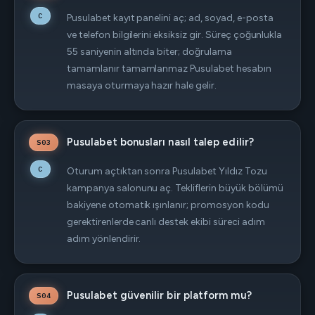
Pusulabet kayıt panelini aç; ad, soyad, e-posta
ve telefon bilgilerini eksiksiz gir. Süreç çoğunlukla
55 saniyenin altında biter; doğrulama
tamamlanır tamamlanmaz Pusulabet hesabın
masaya oturmaya hazır hale gelir.
Pusulabet bonusları nasıl talep edilir?
Oturum açtıktan sonra Pusulabet Yıldız Tozu
kampanya salonunu aç. Tekliflerin büyük bölümü
bakiyene otomatik ışınlanır; promosyon kodu
gerektirenlerde canlı destek ekibi süreci adım
adım yönlendirir.
Pusulabet güvenilir bir platform mu?