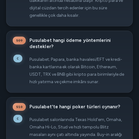
dakikanın altında hesabına ulaşır. Kripto para ve
dijital cüzdan tercih edenler için bu süre
genellikle çok daha kısalır.
Pusulabet hangi ödeme yöntemlerini
destekler?
Pusulabet; Papara, banka havalesi/EFT ve kredi-
banka kartlarına ek olarak Bitcoin, Ethereum,
USDT, TRX ve BNB gibi kripto para birimleriyle de
hızlı yatırma ve çekme imkânı sunar.
Pusulabet'te hangi poker türleri oynanır?
Pusulabet salonlarında Texas Hold'em, Omaha,
Omaha Hi-Lo, Stud ve hızlı tempolu Blitz
masaları aynı çatı altında yayında. Buy-in aralığı