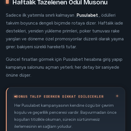
Haftalık Tazelenen Ödül Musonu
Sadece ilk yatırımla sınırlı kalmayan
Pusulabet
, ödülleri
takvim boyunca dengeli biçimde rotaya dizer. Haftalık iade
destekleri, yeniden yükleme primleri, poker turnuvası rake
yarışları ve döneme özel promosyonlar düzenli olarak yayına
girer; bakiyeni sürekli hareketli tutar.
Güncel fırsatları görmek için Pusulabet hesabına giriş yapıp
kampanya salonunu açman yeterli; her detay bir saniyede
önüne düşer.
BONUS TALEP EDERKEN DIKKAT EDILECEKLER
Her Pusulabet kampanyasının kendine özgü bir çevrim
koşulu ve geçerlilik penceresi vardır. Başvurmadan önce
koşulları titizlikle okuman, sürecin sürtünmesiz
ilerlemesinin en sağlam yoludur.