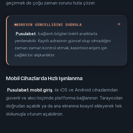
geçirmek de çoğu zaman sorunu hızla çözer.
ADRESIN GÜNCELLIĞINI DOĞRULA
Pusulabet
bağlantı bilgileri belirli aralıklarla
yenilenebilir. Kayıtlı adresinin güncel olup olmadığını
zaman zaman kontrol etmek, kesintisiz erişim için
sağlıklı bir alışkanlıktır.
Mobil Cihazlarda Hızlı Işınlanma
Pusulabet mobil giriş
ile iOS ve Android cihazlarından
güvenli ve akıcı biçimde platforma bağlanırsın. Tarayıcıdan
doğrudan açabilir ya da ana ekranına kısayol ekleyerek tek
dokunuşla oturum açabilirsin.