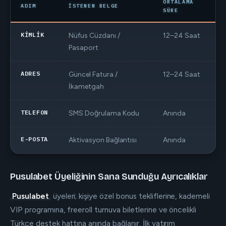
ORTALAMA
ADIM
İSTENEN BELGE
SÜRE
KIMLIK
Nüfus Cüzdanı /
12–24 Saat
Pasaport
ADRES
Güncel Fatura /
12–24 Saat
İkametgah
TELEFON
SMS Doğrulama Kodu
Anında
E-POSTA
Aktivasyon Bağlantısı
Anında
Pusulabet Üyeliğinin Sana Sunduğu Ayrıcalıklar
Pusulabet
üyeleri; kişiye özel bonus tekliflerine, kademeli
VIP programına, freeroll turnuva biletlerine ve öncelikli
Türkçe destek hattına anında bağlanır. İlk yatırım