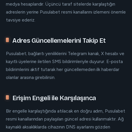
medya hesaplarıdır. Üçüncü taraf sitelerde karşılaştığın
adreslerin yerine Pusulabet resmi kanallarını izlemeni önemle
tavsiye ederiz.
Adres Güncellemelerini Takip Et
Pusulabet; bağlantı yeniliklerini Telegram kanalı, X hesabı ve
kayıtlı üyelerine iletilen SMS bildirimleriyle duyurur. E-posta
bildirimlerini aktif tutarak her güncellemeden ilk haberdar
olanlar arasına girebilirsin.
Erişim Engeli ile Karşılaşınca
Bir engelle karşılaştığında atılacak en doğru adım, Pusulabet
resmi kanallarından paylaşılan güncel adresi kullanmaktır. Ağ
kaynaklı aksaklıklarda cihazının DNS ayarlarını gözden