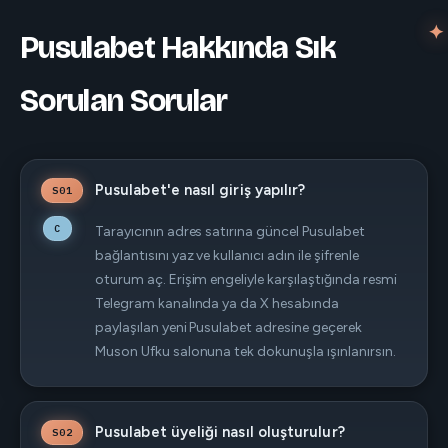
Pusulabet Hakkında Sık
Sorulan Sorular
Pusulabet'e nasıl giriş yapılır?
Tarayıcının adres satırına güncel Pusulabet
bağlantısını yaz ve kullanıcı adın ile şifrenle
oturum aç. Erişim engeliyle karşılaştığında resmi
Telegram kanalında ya da X hesabında
paylaşılan yeni Pusulabet adresine geçerek
Muson Ufku salonuna tek dokunuşla ışınlanırsın.
Pusulabet üyeliği nasıl oluşturulur?