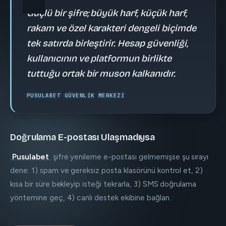
Güçlü bir şifre; büyük harf, küçük harf,
rakam ve özel karakteri dengeli biçimde
tek satırda birleştirir. Hesap güvenliği,
kullanıcının ve platformun birlikte
tuttuğu ortak bir muson kalkanıdır.
PUSULABET GÜVENLIK MERKEZI
Doğrulama E-postası Ulaşmadıysa
Pusulabet
şifre yenileme e-postası gelmemişse şu sırayı
dene: 1) spam ve gereksiz posta klasörünü kontrol et, 2)
kısa bir süre bekleyip isteği tekrarla, 3) SMS doğrulama
yöntemine geç, 4) canlı destek ekibine bağlan.