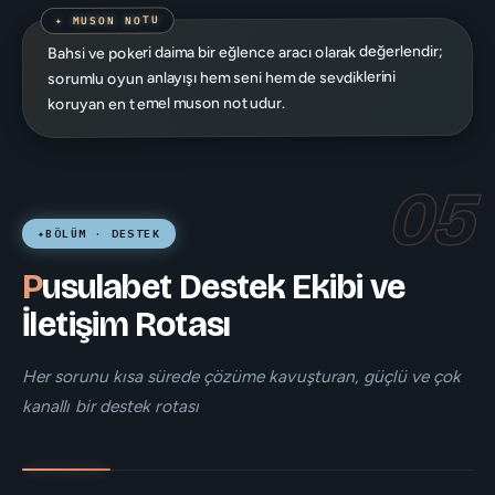
Bahsi ve pokeri daima bir eğlence aracı olarak değerlendir;
sorumlu oyun anlayışı hem seni hem de sevdiklerini
koruyan en temel muson notudur.
BÖLÜM · DESTEK
Pusulabet Destek Ekibi ve
İletişim Rotası
Her sorunu kısa sürede çözüme kavuşturan, güçlü ve çok
kanallı bir destek rotası