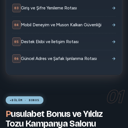
Giriş ve Şifre Yenileme Rotası
Mobil Deneyim ve Muson Kalkan Güvenliği
Destek Ekibi ve İletişim Rotası
Güncel Adres ve Şafak Işınlanma Rotası
BÖLÜM · BONUS
Pusulabet Bonus ve Yıldız
Tozu Kampanya Salonu