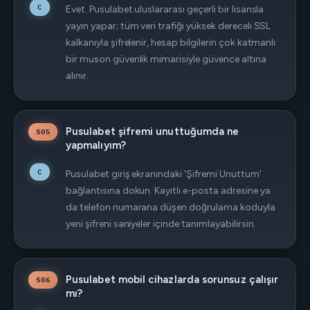
Evet. Pusulabet uluslararası geçerli bir lisansla
yayın yapar; tüm veri trafiği yüksek dereceli SSL
kalkanıyla şifrelenir, hesap bilgilerin çok katmanlı
bir muson güvenlik mimarisiyle güvence altına
alınır.
Pusulabet şifremi unuttuğumda ne
yapmalıyım?
Pusulabet giriş ekranındaki 'Şifremi Unuttum'
bağlantısına dokun. Kayıtlı e-posta adresine ya
da telefon numarana düşen doğrulama koduyla
yeni şifreni saniyeler içinde tanımlayabilirsin.
Pusulabet mobil cihazlarda sorunsuz çalışır
mı?