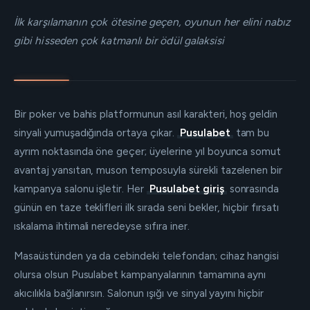
İlk karşılamanın çok ötesine geçen, oyunun her elini nabız
gibi hisseden çok katmanlı bir ödül galaksisi
Bir poker ve bahis platformunun asıl karakteri, hoş geldin
sinyali yumuşadığında ortaya çıkar.
Pusulabet
tam bu
ayrım noktasında öne geçer; üyelerine yıl boyunca somut
avantaj yansıtan, muson temposuyla sürekli tazelenen bir
kampanya salonu işletir. Her
Pusulabet giriş
sonrasında
günün en taze teklifleri ilk sırada seni bekler, hiçbir fırsatı
ıskalama ihtimali neredeyse sıfıra iner.
Masaüstünden ya da cebindeki telefondan; cihaz hangisi
olursa olsun Pusulabet kampanyalarının tamamına aynı
akıcılıkla bağlanırsın. Salonun ışığı ve sinyal yayını hiçbir