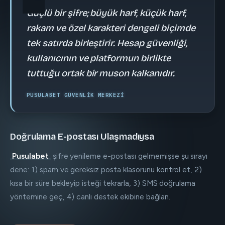
Güçlü bir şifre; büyük harf, küçük harf,
rakam ve özel karakteri dengeli biçimde
tek satırda birleştirir. Hesap güvenliği,
kullanıcının ve platformun birlikte
tuttuğu ortak bir muson kalkanıdır.
PUSULABET GÜVENLIK MERKEZI
Doğrulama E-postası Ulaşmadıysa
Pusulabet
şifre yenileme e-postası gelmemişse şu sırayı
dene: 1) spam ve gereksiz posta klasörünü kontrol et, 2)
kısa bir süre bekleyip isteği tekrarla, 3) SMS doğrulama
yöntemine geç, 4) canlı destek ekibine bağlan.