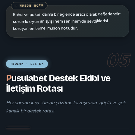
Bahsi ve pokeri daima bir eğlence aracı olarak değerlendir;
sorumlu oyun anlayışı hem seni hem de sevdiklerini
koruyan en temel muson notudur.
BÖLÜM · DESTEK
Pusulabet Destek Ekibi ve
İletişim Rotası
Her sorunu kısa sürede çözüme kavuşturan, güçlü ve çok
kanallı bir destek rotası