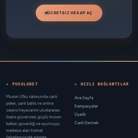
ÜCRETSIZ HESAP AÇ
PUSULABET
HIZLI BAĞLANTILAR
Muson Ufku salonunda canlı
Ana Sayfa
poker, canlı bahis ve online
Kampanyalar
casino heyecanını uluslararası
Üyelik
lisans güvencesi, güçlü muson
Canlı Destek
kalkan güvenliği ve oyuncuyu
merkeze alan hizmet
felsefesiyle tek adreste