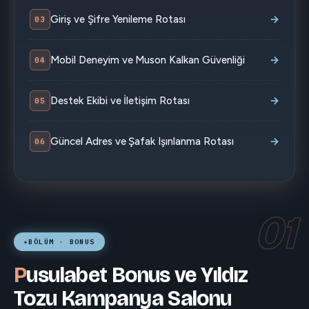
Giriş ve Şifre Yenileme Rotası
Mobil Deneyim ve Muson Kalkan Güvenliği
Destek Ekibi ve İletişim Rotası
Güncel Adres ve Şafak Işınlanma Rotası
BÖLÜM · BONUS
Pusulabet Bonus ve Yıldız
Tozu Kampanya Salonu