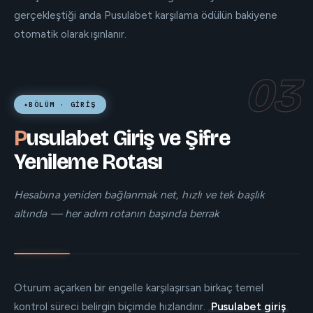
gerçekleştiği anda Pusulabet karşılama ödülün bakiyene
otomatik olarak ışınlanır.
BÖLÜM · GIRIŞ
Pusulabet Giriş ve Şifre
Yenileme Rotası
Hesabına yeniden bağlanmak net, hızlı ve tek başlık
altında — her adım rotanın başında berrak
Oturum açarken bir engelle karşılaşırsan birkaç temel
kontrol süreci belirgin biçimde hızlandırır.
Pusulabet giriş