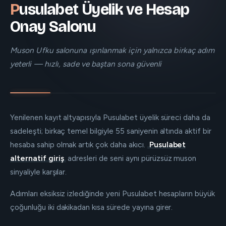
Pusulabet Üyelik ve Hesap
Onay Salonu
Muson Ufku salonuna ışınlanmak için yalnızca birkaç adım
yeterli — hızlı, sade ve baştan sona güvenli
Yenilenen kayıt altyapısıyla Pusulabet üyelik süreci daha da
sadeleşti; birkaç temel bilgiyle 55 saniyenin altında aktif bir
hesaba sahip olmak artık çok daha akıcı.
Pusulabet
alternatif giriş
adresleri de seni aynı pürüzsüz muson
sinyaliyle karşılar.
Adımları eksiksiz izlediğinde yeni Pusulabet hesapların büyük
çoğunluğu iki dakikadan kısa sürede yayına girer.