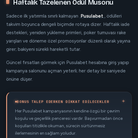
Haftalık Tazelenen Ödül Musonu
Sadece ilk yatırımla sınırlı kalmayan
Pusulabet
, ödülleri
takvim boyunca dengeli biçimde rotaya dizer. Haftalık iade
destekleri, yeniden yükleme primleri, poker turnuvası rake
yarışları ve döneme özel promosyonlar düzenli olarak yayına
girer; bakiyeni sürekli hareketli tutar.
Güncel fırsatları görmek için Pusulabet hesabına giriş yapıp
kampanya salonunu açman yeterli; her detay bir saniyede
önüne düşer.
BONUS TALEP EDERKEN DIKKAT EDILECEKLER
Her Pusulabet kampanyasının kendine özgü bir çevrim
koşulu ve geçerlilik penceresi vardır. Başvurmadan önce
koşulları titizlikle okuman, sürecin sürtünmesiz
ilerlemesinin en sağlam yoludur.