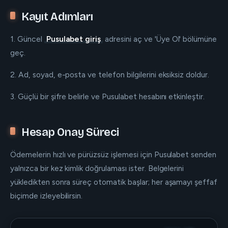
Kayıt Adımları
1. Güncel
Pusulabet giriş
adresini aç ve 'Üye Ol' bölümüne
geç.
2. Ad, soyad, e-posta ve telefon bilgilerini eksiksiz doldur.
3. Güçlü bir şifre belirle ve Pusulabet hesabını etkinleştir.
Hesap Onay Süreci
Ödemelerin hızlı ve pürüzsüz işlemesi için Pusulabet senden
yalnızca bir kez kimlik doğrulaması ister. Belgelerini
yükledikten sonra süreç otomatik başlar; her aşamayı şeffaf
biçimde izleyebilirsin.