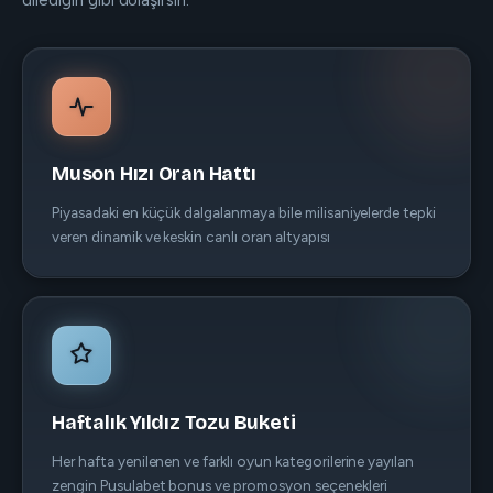
Muson Hızı Oran Hattı
Piyasadaki en küçük dalgalanmaya bile milisaniyelerde tepki
veren dinamik ve keskin canlı oran altyapısı
Haftalık Yıldız Tozu Buketi
Her hafta yenilenen ve farklı oyun kategorilerine yayılan
zengin Pusulabet bonus ve promosyon seçenekleri