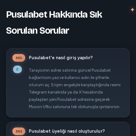
Pusulabet Hakkında Sık
Sorulan Sorular
Pusulabet'e nasıl giriş yapılır?
Tarayıcının adres satırına güncel Pusulabet
bağlantısını yaz ve kullanıcı adın ile şifrenle
oturum aç. Erişim engeliyle karşılaştığında resmi
Telegram kanalında ya da X hesabında
paylaşılan yeni Pusulabet adresine geçerek
Muson Ufku salonuna tek dokunuşla ışınlanırsın.
Pusulabet üyeliği nasıl oluşturulur?