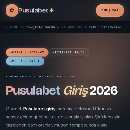
Pusulabet
✦
GIRIŞ YAP
SN
ŞAFAK SALONU
· 26.400+ OYUN CANLI YAYIN
CANLI POKER
· TEXAS HO
BASKI · 2026/07
LISANSLI SALON
MUSON · CANLI
MUSON UFKUNDA BLÖFÜN SESSIZ YILDIZ TOZU
Pusulabet
Giriş
2026
Güncel
Pusulabet giriş
adresiyle Muson Ufkunun
sessiz çekim gücüne tek dokunuşla ışınlan. Şafak hızıyla
tazelenen canlı oranlar, muson temposunda akan