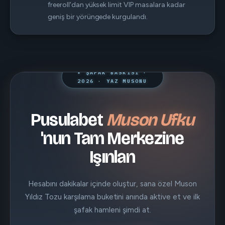
freeroll'dan yüksek limit VIP masalara kadar
geniş bir yörüngede kurgulandı.
Pusulabet
Muson Ufku
'nun Tam Merkezine
Işınlan
Hesabını dakikalar içinde oluştur, sana özel Muson
Yıldız Tozu karşılama buketini anında aktive et ve ilk
şafak hamleni şimdi at.