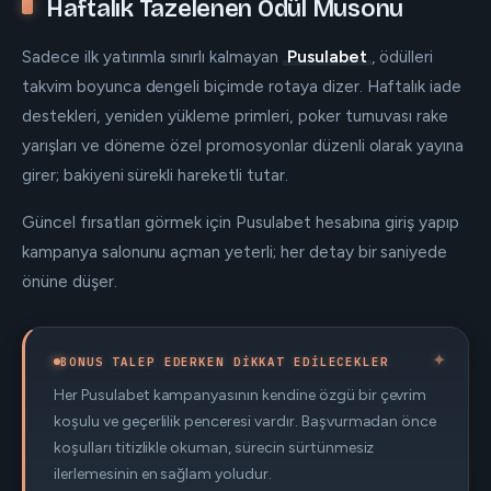
Haftalık Tazelenen Ödül Musonu
Sadece ilk yatırımla sınırlı kalmayan
Pusulabet
, ödülleri
takvim boyunca dengeli biçimde rotaya dizer. Haftalık iade
destekleri, yeniden yükleme primleri, poker turnuvası rake
yarışları ve döneme özel promosyonlar düzenli olarak yayına
girer; bakiyeni sürekli hareketli tutar.
Güncel fırsatları görmek için Pusulabet hesabına giriş yapıp
kampanya salonunu açman yeterli; her detay bir saniyede
önüne düşer.
BONUS TALEP EDERKEN DIKKAT EDILECEKLER
Her Pusulabet kampanyasının kendine özgü bir çevrim
koşulu ve geçerlilik penceresi vardır. Başvurmadan önce
koşulları titizlikle okuman, sürecin sürtünmesiz
ilerlemesinin en sağlam yoludur.