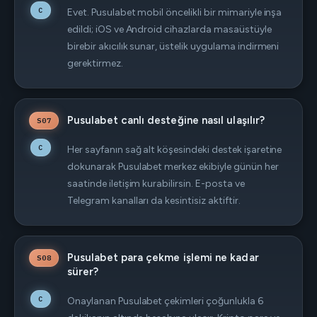
Evet. Pusulabet mobil öncelikli bir mimariyle inşa
edildi; iOS ve Android cihazlarda masaüstüyle
birebir akıcılık sunar, üstelik uygulama indirmeni
gerektirmez.
Pusulabet canlı desteğine nasıl ulaşılır?
Her sayfanın sağ alt köşesindeki destek işaretine
dokunarak Pusulabet merkez ekibiyle günün her
saatinde iletişim kurabilirsin. E-posta ve
Telegram kanalları da kesintisiz aktiftir.
Pusulabet para çekme işlemi ne kadar
sürer?
Onaylanan Pusulabet çekimleri çoğunlukla 6