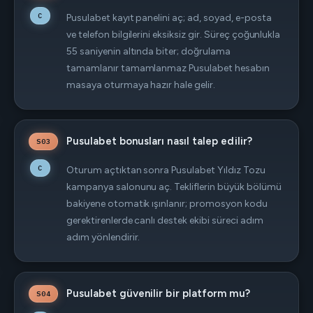
Pusulabet kayıt panelini aç; ad, soyad, e-posta
ve telefon bilgilerini eksiksiz gir. Süreç çoğunlukla
55 saniyenin altında biter; doğrulama
tamamlanır tamamlanmaz Pusulabet hesabın
masaya oturmaya hazır hale gelir.
Pusulabet bonusları nasıl talep edilir?
Oturum açtıktan sonra Pusulabet Yıldız Tozu
kampanya salonunu aç. Tekliflerin büyük bölümü
bakiyene otomatik ışınlanır; promosyon kodu
gerektirenlerde canlı destek ekibi süreci adım
adım yönlendirir.
Pusulabet güvenilir bir platform mu?