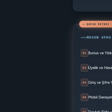
MUSON UFKU
Bonus ve Yıld
Üyelik ve Hes
Giriş ve Şifre
Mobil Deneyim
Destek Ekibi v