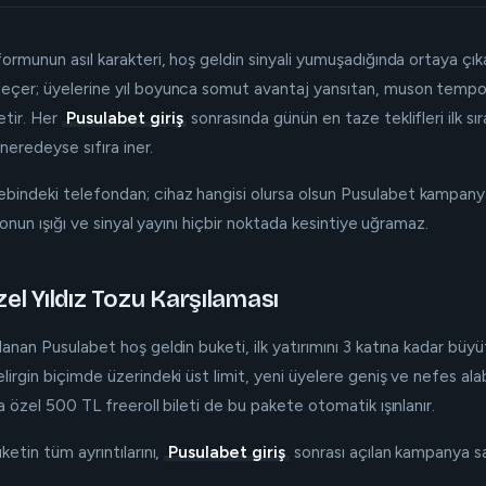
formunun asıl karakteri, hoş geldin sinyali yumuşadığında ortaya çık
eçer; üyelerine yıl boyunca somut avantaj yansıtan, muson tempos
etir. Her
Pusulabet giriş
sonrasında günün en taze teklifleri ilk sır
 neredeyse sıfıra iner.
indeki telefondan; cihaz hangisi olursa olsun Pusulabet kampany
Salonun ışığı ve sinyal yayını hiçbir noktada kesintiye uğramaz.
zel Yıldız Tozu Karşılaması
lanan Pusulabet hoş geldin buketi, ilk yatırımını 3 katına kadar büy
irgin biçimde üzerindeki üst limit, yeni üyelere geniş ve nefes alabi
a özel 500 TL freeroll bileti de bu pakete otomatik ışınlanır.
ketin tüm ayrıntılarını,
Pusulabet giriş
sonrası açılan kampanya s