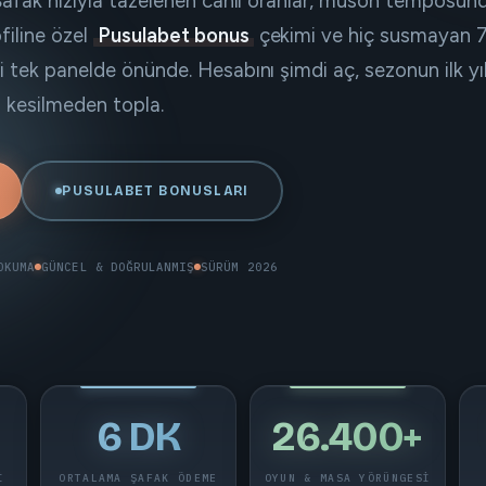
 Şafak hızıyla tazelenen canlı oranlar, muson temposun
filine özel
Pusulabet bonus
çekimi ve hiç susmayan 
 tek panelde önünde. Hesabını şimdi aç, sezonun ilk yı
z kesilmeden topla.
PUSULABET BONUSLARI
OKUMA
GÜNCEL & DOĞRULANMIŞ
SÜRÜM 2026
6 DK
26.400+
I
ORTALAMA ŞAFAK ÖDEME
OYUN & MASA YÖRÜNGESI