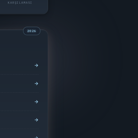
KARŞILAMASI