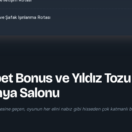
ve Şafak Işınlanma Rotası
ya Salonu
tesine geçen, oyunun her elini nabız gibi hisseden çok katmanlı b