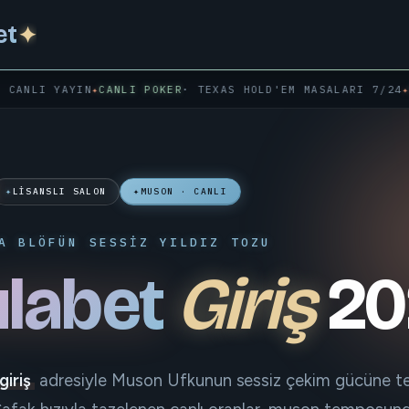
et
✦
N
CANLI POKER
· TEXAS HOLD'EM MASALARI 7/24
PUSULABET 20
LISANSLI SALON
MUSON · CANLI
A BLÖFÜN SESSIZ YILDIZ TOZU
labet
Giriş
20
giriş
adresiyle Muson Ufkunun sessiz çekim gücüne t