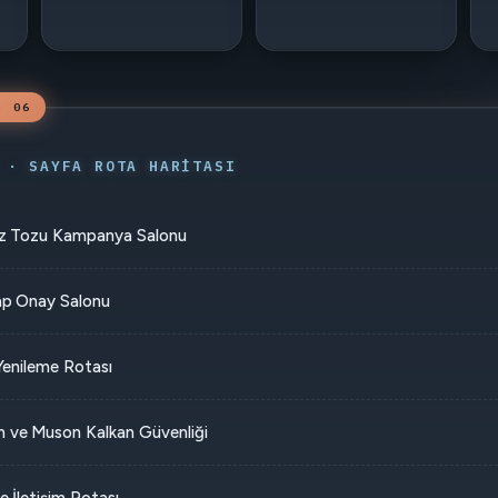
 · SAYFA ROTA HARITASI
ız Tozu Kampanya Salonu
ap Onay Salonu
 Yenileme Rotası
 ve Muson Kalkan Güvenliği
e İletişim Rotası