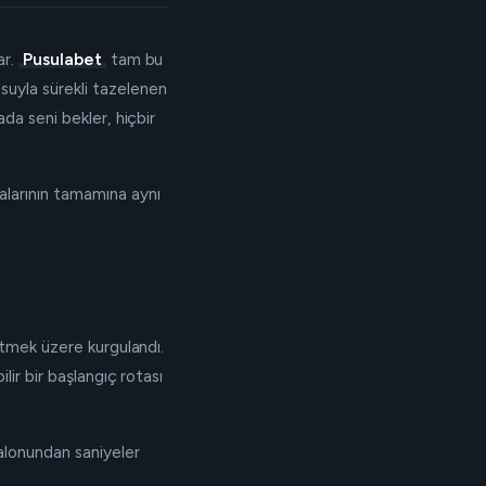
ar.
Pusulabet
tam bu
uyla sürekli tazelenen
ada seni bekler, hiçbir
alarının tamamına aynı
ütmek üzere kurgulandı.
lir bir başlangıç rotası
alonundan saniyeler