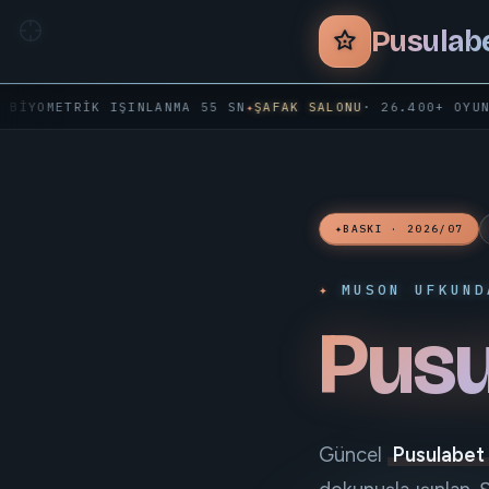
Pusulab
 IŞINLANMA 55 SN
ŞAFAK SALONU
· 26.400+ OYUN CANLI YAYI
BASKI · 2026/07
MUSON UFKUND
Pusu
Güncel
Pusulabet 