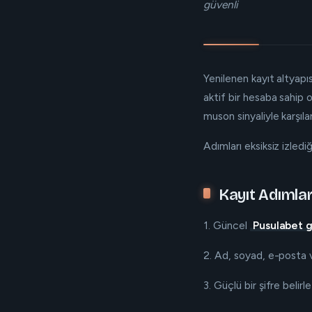
güvenli
Yenilenen kayıt altyapı
aktif bir hesaba sahip 
muson sinyaliyle karşılar
Adımları eksiksiz izled
Kayıt Adımlar
1. Güncel
Pusulabet g
2. Ad, soyad, e-posta ve
3. Güçlü bir şifre belir