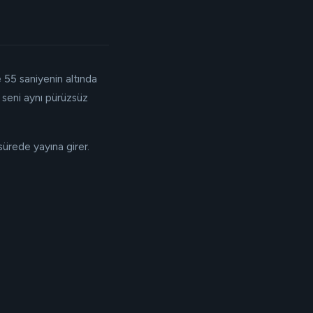
e 55 saniyenin altında
 seni aynı pürüzsüz
sürede yayına girer.