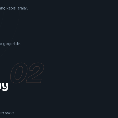
ç kapısı aralar.
e geçerlidir.
tan sona