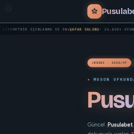
Pusulab
ŞINLANMA 55 SN
ŞAFAK SALONU
· 26.400+ OYUN CANLI YAYIN
BASKI · 2026/07
MUSON UFKUND
Pusu
Güncel
Pusulabet 