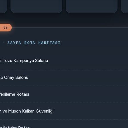
 · SAYFA ROTA HARITASI
ız Tozu Kampanya Salonu
ap Onay Salonu
 Yenileme Rotası
 ve Muson Kalkan Güvenliği
e İletişim Rotası