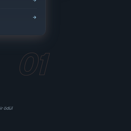
ir ödül