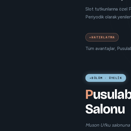
Slot tutkunlarına özel 
Periyodik olarak yenilen
HATIRLATMA
Tüm avantajlar, Pusulab
BÖLÜM · ÜYELIK
Pusulabet Üyelik ve Hesap Onay
Salonu
Muson Ufku salonuna ış