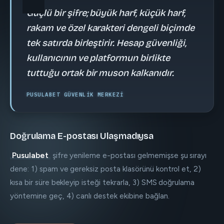
Güçlü bir şifre; büyük harf, küçük harf,
rakam ve özel karakteri dengeli biçimde
tek satırda birleştirir. Hesap güvenliği,
kullanıcının ve platformun birlikte
tuttuğu ortak bir muson kalkanıdır.
PUSULABET GÜVENLIK MERKEZI
Doğrulama E-postası Ulaşmadıysa
Pusulabet
şifre yenileme e-postası gelmemişse şu sırayı
dene: 1) spam ve gereksiz posta klasörünü kontrol et, 2)
kısa bir süre bekleyip isteği tekrarla, 3) SMS doğrulama
yöntemine geç, 4) canlı destek ekibine bağlan.