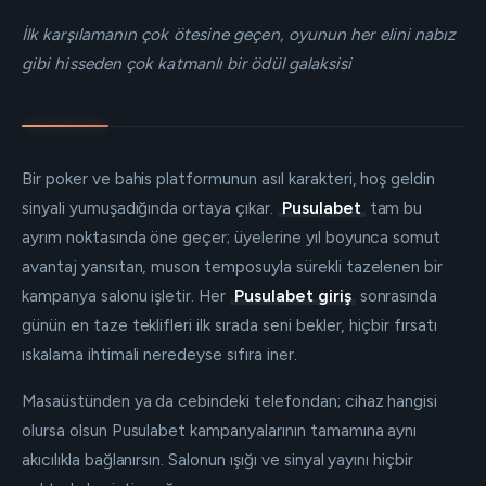
İlk karşılamanın çok ötesine geçen, oyunun her elini nabız
gibi hisseden çok katmanlı bir ödül galaksisi
Bir poker ve bahis platformunun asıl karakteri, hoş geldin
sinyali yumuşadığında ortaya çıkar.
Pusulabet
tam bu
ayrım noktasında öne geçer; üyelerine yıl boyunca somut
avantaj yansıtan, muson temposuyla sürekli tazelenen bir
kampanya salonu işletir. Her
Pusulabet giriş
sonrasında
günün en taze teklifleri ilk sırada seni bekler, hiçbir fırsatı
ıskalama ihtimali neredeyse sıfıra iner.
Masaüstünden ya da cebindeki telefondan; cihaz hangisi
olursa olsun Pusulabet kampanyalarının tamamına aynı
akıcılıkla bağlanırsın. Salonun ışığı ve sinyal yayını hiçbir