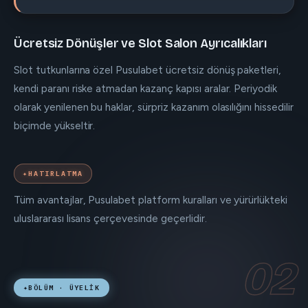
Ücretsiz Dönüşler ve Slot Salon Ayrıcalıkları
Slot tutkunlarına özel Pusulabet ücretsiz dönüş paketleri,
kendi paranı riske atmadan kazanç kapısı aralar. Periyodik
olarak yenilenen bu haklar, sürpriz kazanım olasılığını hissedilir
biçimde yükseltir.
HATIRLATMA
Tüm avantajlar, Pusulabet platform kuralları ve yürürlükteki
uluslararası lisans çerçevesinde geçerlidir.
BÖLÜM · ÜYELIK