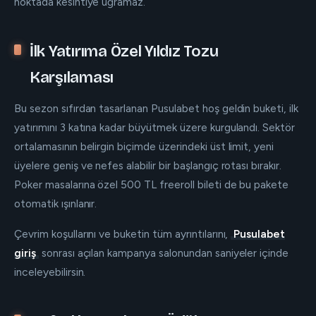
noktada kesintiye uğramaz.
İlk Yatırıma Özel Yıldız Tozu
Karşılaması
Bu sezon sıfırdan tasarlanan Pusulabet hoş geldin buketi, ilk
yatırımını 3 katına kadar büyütmek üzere kurgulandı. Sektör
ortalamasının belirgin biçimde üzerindeki üst limit, yeni
üyelere geniş ve nefes alabilir bir başlangıç rotası bırakır.
Poker masalarına özel 500 TL freeroll bileti de bu pakete
otomatik ışınlanır.
Çevrim koşullarını ve buketin tüm ayrıntılarını,
Pusulabet
giriş
sonrası açılan kampanya salonundan saniyeler içinde
inceleyebilirsin.