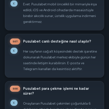
Evet. Pusulabet mobil öncelikli bir mimariyle inşa
edildi; iOS ve Android cihazlarda masaüstüyle
birebir akıcılık sunar, üstelik uygulama indirmeni
gerektirmez.
Pusulabet canlı desteğine nasıl ulaşılır?
Her sayfanın sağ alt köşesindeki destek işaretine
dokunarak Pusulabet merkez ekibiyle günün her
saatinde iletişim kurabilirsin. E-posta ve
Telegram kanalları da kesintisiz aktiftir.
Pusulabet para çekme işlemi ne kadar
sürer?
Onaylanan Pusulabet çekimleri çoğunlukla 6