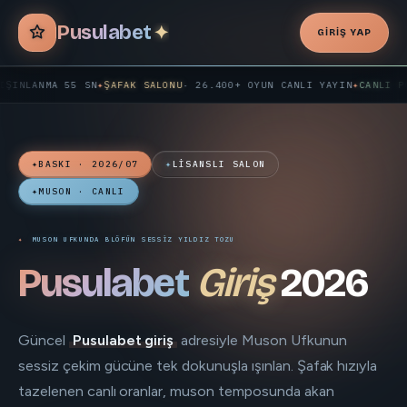
Pusulabet
✦
GIRIŞ YAP
SN
ŞAFAK SALONU
· 26.400+ OYUN CANLI YAYIN
CANLI POKER
· TEXAS HO
BASKI · 2026/07
LISANSLI SALON
MUSON · CANLI
MUSON UFKUNDA BLÖFÜN SESSIZ YILDIZ TOZU
Pusulabet
Giriş
2026
Güncel
Pusulabet giriş
adresiyle Muson Ufkunun
sessiz çekim gücüne tek dokunuşla ışınlan. Şafak hızıyla
tazelenen canlı oranlar, muson temposunda akan