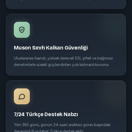
Muson Sınıfı Kalkan Güvenliği
Uluslararası lisanslı, yüksek dereceli SSL şifreli ve bağımsız
denetimlerle sürekli güçlendirilen çok katmanlı koruma
7/24 Türkçe Destek Nabzı
Yılın 365 günü, günün 24 saati aralıksız görev başındaki
deneyimli Pusulabet Türkçe destek ekibi