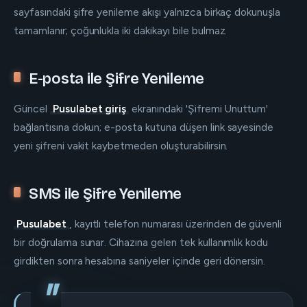
sayfasındaki şifre yenileme akışı yalnızca birkaç dokunuşla
tamamlanır; çoğunlukla iki dakikayı bile bulmaz.
E-posta ile Şifre Yenileme
Güncel
Pusulabet giriş
ekranındaki 'Şifremi Unuttum'
bağlantısına dokun; e-posta kutuna düşen link sayesinde
yeni şifreni vakit kaybetmeden oluşturabilirsin.
SMS ile Şifre Yenileme
Pusulabet
, kayıtlı telefon numarası üzerinden de güvenli
bir doğrulama sunar. Cihazına gelen tek kullanımlık kodu
girdikten sonra hesabına saniyeler içinde geri dönersin.