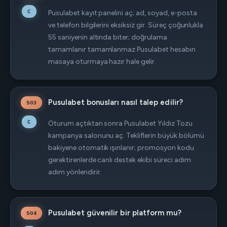
Pusulabet kayıt panelini aç; ad, soyad, e-posta
ve telefon bilgilerini eksiksiz gir. Süreç çoğunlukla
55 saniyenin altında biter; doğrulama
tamamlanır tamamlanmaz Pusulabet hesabın
masaya oturmaya hazır hale gelir.
Pusulabet bonusları nasıl talep edilir?
Oturum açtıktan sonra Pusulabet Yıldız Tozu
kampanya salonunu aç. Tekliflerin büyük bölümü
bakiyene otomatik ışınlanır; promosyon kodu
gerektirenlerde canlı destek ekibi süreci adım
adım yönlendirir.
Pusulabet güvenilir bir platform mu?