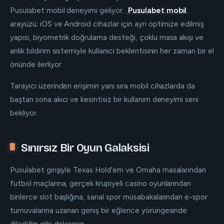
Pusulabet mobil deneyimi geliyor.
Pusulabet mobil
arayüzü; iOS ve Android cihazlar için ayrı optimize edilmiş
yapısı, biyometrik doğrulama desteği, çoklu masa akışı ve
anlık bildirim sistemiyle kullanıcı beklentisinin her zaman bir el
önünde ilerliyor.
Tarayıcı üzerinden erişimin yanı sıra mobil cihazlarda da
baştan sona akıcı ve kesintisiz bir kullanım deneyimi seni
bekliyor.
Sınırsız Bir Oyun Galaksisi
Pusulabet girişiyle Texas Hold'em ve Omaha masalarından
futbol maçlarına, gerçek krupiyeli casino oyunlarından
binlerce slot başlığına, sanal spor müsabakalarından e-spor
turnuvalarına uzanan geniş bir eğlence yörüngesinde
dilediğin gibi dolaşırsın.