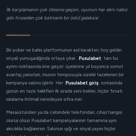
İlk karşılamanın çok ötesine geçen, oyunun her elini nabız
gibi hisseden çok katmanlı bir ödül galaksisi
Bir poker ve bahis platformunun asıl karakteri, hoş geldin
sinyali yumuşadığında ortaya çıkar.
Pusulabet
tam bu
ayrım noktasında öne geçer; üyelerine yıl boyunca somut
avantaj yansıtan, muson temposuyla sürekli tazelenen bir
kampanya salonu işletir. Her
Pusulabet giriş
sonrasında
günün en taze teklifleri ilk sırada seni bekler, hiçbir fırsatı
ıskalama ihtimali neredeyse sıfıra iner.
Masaüstünden ya da cebindeki telefondan; cihaz hangisi
olursa olsun Pusulabet kampanyalarının tamamına aynı
akıcılıkla bağlanırsın. Salonun ışığı ve sinyal yayını hiçbir