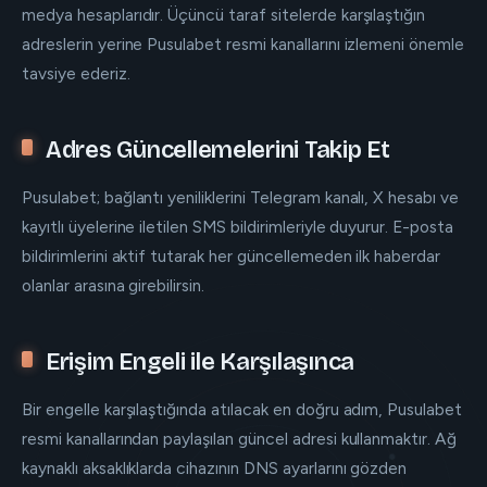
medya hesaplarıdır. Üçüncü taraf sitelerde karşılaştığın
adreslerin yerine Pusulabet resmi kanallarını izlemeni önemle
tavsiye ederiz.
Adres Güncellemelerini Takip Et
Pusulabet; bağlantı yeniliklerini Telegram kanalı, X hesabı ve
kayıtlı üyelerine iletilen SMS bildirimleriyle duyurur. E-posta
bildirimlerini aktif tutarak her güncellemeden ilk haberdar
olanlar arasına girebilirsin.
Erişim Engeli ile Karşılaşınca
Bir engelle karşılaştığında atılacak en doğru adım, Pusulabet
resmi kanallarından paylaşılan güncel adresi kullanmaktır. Ağ
kaynaklı aksaklıklarda cihazının DNS ayarlarını gözden