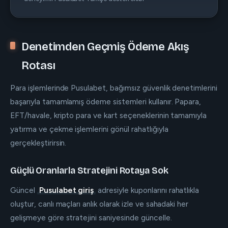
Denetimden Geçmiş Ödeme Akış
Rotası
Para işlemlerinde Pusulabet, bağımsız güvenlik denetimlerini
başarıyla tamamlamış ödeme sistemleri kullanır. Papara,
EFT/havale, kripto para ve kart seçeneklerinin tamamıyla
yatırma ve çekme işlemlerini gönül rahatlığıyla
gerçekleştirirsin.
Güçlü Oranlarla Stratejini Rotaya Sok
Güncel
Pusulabet giriş
adresiyle kuponlarını rahatlıkla
oluştur, canlı maçları anlık olarak izle ve sahadaki her
gelişmeye göre stratejini saniyesinde güncelle.