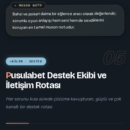
Bahsi ve pokeri daima bir eğlence aracı olarak değerlendir;
sorumlu oyun anlayışı hem seni hem de sevdiklerini
koruyan en temel muson notudur.
BÖLÜM · DESTEK
Pusulabet Destek Ekibi ve
İletişim Rotası
Her sorunu kısa sürede çözüme kavuşturan, güçlü ve çok
kanallı bir destek rotası