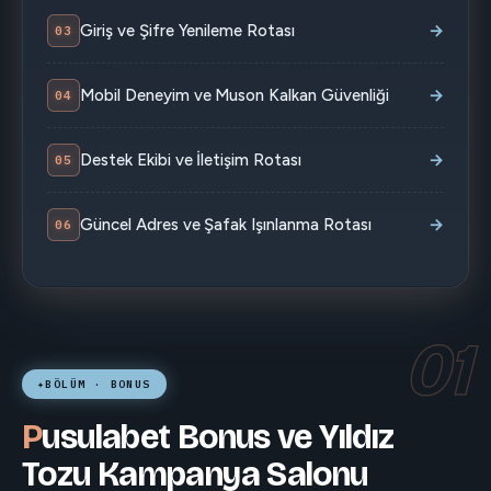
Giriş ve Şifre Yenileme Rotası
Mobil Deneyim ve Muson Kalkan Güvenliği
Destek Ekibi ve İletişim Rotası
Güncel Adres ve Şafak Işınlanma Rotası
BÖLÜM · BONUS
Pusulabet Bonus ve Yıldız
Tozu Kampanya Salonu