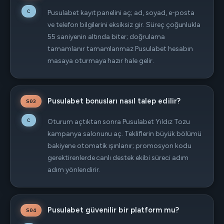
Pusulabet kayıt panelini aç; ad, soyad, e-posta
ve telefon bilgilerini eksiksiz gir. Süreç çoğunlukla
55 saniyenin altında biter; doğrulama
tamamlanır tamamlanmaz Pusulabet hesabın
masaya oturmaya hazır hale gelir.
Pusulabet bonusları nasıl talep edilir?
Oturum açtıktan sonra Pusulabet Yıldız Tozu
kampanya salonunu aç. Tekliflerin büyük bölümü
bakiyene otomatik ışınlanır; promosyon kodu
gerektirenlerde canlı destek ekibi süreci adım
adım yönlendirir.
Pusulabet güvenilir bir platform mu?