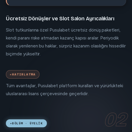
Ücretsiz Dönüşler ve Slot Salon Ayrıcalıkları
Slot tutkunlarına özel Pusulabet ücretsiz dönüş paketleri,
kendi paranı riske atmadan kazanç kapısı aralar. Periyodik
olarak yenilenen bu haklar, sürpriz kazanım olasılığını hissedilir
biçimde yükseltir.
HATIRLATMA
Tüm avantajlar, Pusulabet platform kuralları ve yürürlükteki
uluslararası lisans çerçevesinde geçerlidir.
BÖLÜM · ÜYELIK