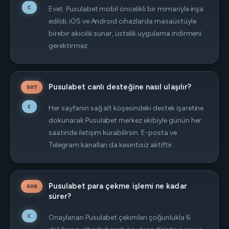
Evet. Pusulabet mobil öncelikli bir mimariyle inşa
edildi; iOS ve Android cihazlarda masaüstüyle
birebir akıcılık sunar, üstelik uygulama indirmeni
gerektirmez.
Pusulabet canlı desteğine nasıl ulaşılır?
Her sayfanın sağ alt köşesindeki destek işaretine
dokunarak Pusulabet merkez ekibiyle günün her
saatinde iletişim kurabilirsin. E-posta ve
Telegram kanalları da kesintisiz aktiftir.
Pusulabet para çekme işlemi ne kadar
sürer?
Onaylanan Pusulabet çekimleri çoğunlukla 6