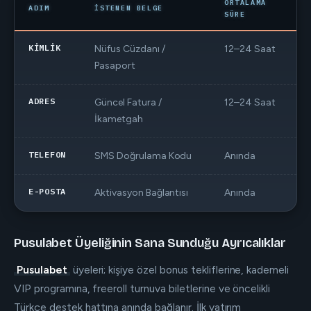
ORTALAMA
ADIM
İSTENEN BELGE
SÜRE
KIMLIK
Nüfus Cüzdanı /
12–24 Saat
Pasaport
ADRES
Güncel Fatura /
12–24 Saat
İkametgah
TELEFON
SMS Doğrulama Kodu
Anında
E-POSTA
Aktivasyon Bağlantısı
Anında
Pusulabet Üyeliğinin Sana Sunduğu Ayrıcalıklar
Pusulabet
üyeleri; kişiye özel bonus tekliflerine, kademeli
VIP programına, freeroll turnuva biletlerine ve öncelikli
Türkçe destek hattına anında bağlanır. İlk yatırım