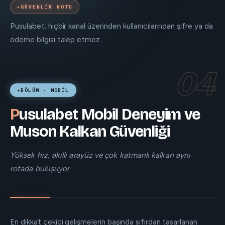
GÜVENLIK NOTU
Pusulabet; hiçbir kanal üzerinden kullanıcılarından şifre ya da
ödeme bilgisi talep etmez.
BÖLÜM · MOBIL
Pusulabet Mobil Deneyim ve
Muson Kalkan Güvenliği
Yüksek hız, akıllı arayüz ve çok katmanlı kalkan aynı
rotada buluşuyor
En dikkat çekici gelişmelerin başında sıfırdan tasarlanan