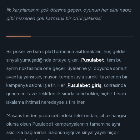
İlk karşılamanın çok ötesine geçen, oyunun her elini nabız
gibi hisseden çok katmanlı bir ödül galaksisi
Bir poker ve bahis platformunun asıl karakteri, hoş geldin
sinyali yumuşadığında ortaya çıkar.
Pusulabet
tam bu
ayrım noktasında öne geçer; üyelerine yıl boyunca somut
avantaj yansıtan, muson temposuyla sürekli tazelenen bir
kampanya salonu işletir. Her
Pusulabet giriş
sonrasında
günün en taze teklifleri ilk sırada seni bekler, hiçbir fırsatı
ıskalama ihtimali neredeyse sıfıra iner.
Masaüstünden ya da cebindeki telefondan; cihaz hangisi
olursa olsun Pusulabet kampanyalarının tamamına aynı
akıcılıkla bağlanırsın. Salonun ışığı ve sinyal yayını hiçbir