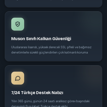
Muson Sınıfı Kalkan Güvenliği
Uluslararası lisanslı, yüksek dereceli SSL şifreli ve bağımsız
denetimlerle sürekli güçlendirilen çok katmanlı koruma
7/24 Türkçe Destek Nabzı
Yılın 365 günü, günün 24 saati aralıksız görev başındaki
deneyimli Pusulabet Türkçe destek ekibi