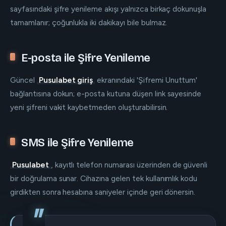
sayfasındaki şifre yenileme akışı yalnızca birkaç dokunuşla
tamamlanır; çoğunlukla iki dakikayı bile bulmaz.
E-posta ile Şifre Yenileme
Güncel
Pusulabet giriş
ekranındaki 'Şifremi Unuttum'
bağlantısına dokun; e-posta kutuna düşen link sayesinde
yeni şifreni vakit kaybetmeden oluşturabilirsin.
SMS ile Şifre Yenileme
Pusulabet
, kayıtlı telefon numarası üzerinden de güvenli
bir doğrulama sunar. Cihazına gelen tek kullanımlık kodu
girdikten sonra hesabına saniyeler içinde geri dönersin.