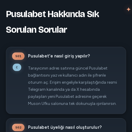
Pusulabet Hakkında Sık
Sorulan Sorular
Pusulabet'e nasıl giriş yapılır?
Tarayıcının adres satırına güncel Pusulabet
bağlantısını yaz ve kullanıcı adın ile şifrenle
oturum aç. Erişim engeliyle karşılaştığında resmi
Telegram kanalında ya da X hesabında
paylaşılan yeni Pusulabet adresine geçerek
Muson Ufku salonuna tek dokunuşla ışınlanırsın.
Pusulabet üyeliği nasıl oluşturulur?