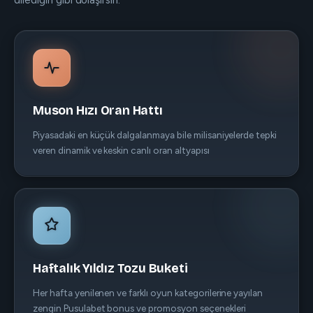
Muson Hızı Oran Hattı
Piyasadaki en küçük dalgalanmaya bile milisaniyelerde tepki
veren dinamik ve keskin canlı oran altyapısı
Haftalık Yıldız Tozu Buketi
Her hafta yenilenen ve farklı oyun kategorilerine yayılan
zengin Pusulabet bonus ve promosyon seçenekleri