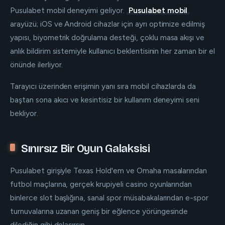
Pusulabet mobil deneyimi geliyor.
Pusulabet mobil
arayüzü; iOS ve Android cihazlar için ayrı optimize edilmiş
yapısı, biyometrik doğrulama desteği, çoklu masa akışı ve
anlık bildirim sistemiyle kullanıcı beklentisinin her zaman bir el
önünde ilerliyor.
Tarayıcı üzerinden erişimin yanı sıra mobil cihazlarda da
baştan sona akıcı ve kesintisiz bir kullanım deneyimi seni
bekliyor.
Sınırsız Bir Oyun Galaksisi
Pusulabet girişiyle Texas Hold'em ve Omaha masalarından
futbol maçlarına, gerçek krupiyeli casino oyunlarından
binlerce slot başlığına, sanal spor müsabakalarından e-spor
turnuvalarına uzanan geniş bir eğlence yörüngesinde
dilediğin gibi dolaşırsın.