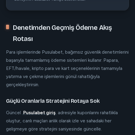
Denetimden Geçmiş Ödeme Akış
Rotası
Para işlemlerinde Pusulabet, bağımsız güvenlik denetimlerini
başarıyla tamamlamış ödeme sistemleri kullanır. Papara,
EFT/havale, kripto para ve kart seçeneklerinin tamamıyla
yatırma ve çekme işlemlerini gönül rahatlığıyla
gerçekleştirirsin.
Güçlü Oranlarla Stratejini Rotaya Sok
Güncel
Pusulabet giriş
adresiyle kuponlarını rahatlıkla
oluştur, canlı maçları anlık olarak izle ve sahadaki her
gelişmeye göre stratejini saniyesinde güncelle.