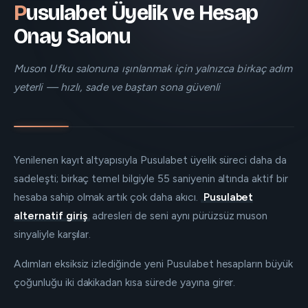
Pusulabet Üyelik ve Hesap
Onay Salonu
Muson Ufku salonuna ışınlanmak için yalnızca birkaç adım
yeterli — hızlı, sade ve baştan sona güvenli
Yenilenen kayıt altyapısıyla Pusulabet üyelik süreci daha da
sadeleşti; birkaç temel bilgiyle 55 saniyenin altında aktif bir
hesaba sahip olmak artık çok daha akıcı.
Pusulabet
alternatif giriş
adresleri de seni aynı pürüzsüz muson
sinyaliyle karşılar.
Adımları eksiksiz izlediğinde yeni Pusulabet hesapların büyük
çoğunluğu iki dakikadan kısa sürede yayına girer.