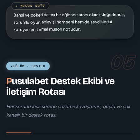
Bahsi ve pokeri daima bir eğlence aracı olarak değerlendir;
sorumlu oyun anlayışı hem seni hem de sevdiklerini
koruyan en temel muson notudur.
BÖLÜM · DESTEK
Pusulabet Destek Ekibi ve
İletişim Rotası
Her sorunu kısa sürede çözüme kavuşturan, güçlü ve çok
kanallı bir destek rotası