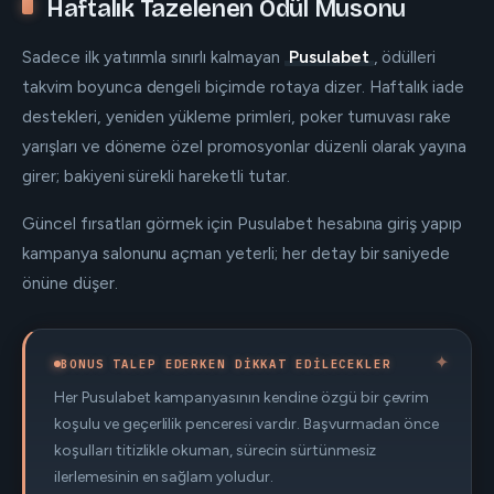
Haftalık Tazelenen Ödül Musonu
Sadece ilk yatırımla sınırlı kalmayan
Pusulabet
, ödülleri
takvim boyunca dengeli biçimde rotaya dizer. Haftalık iade
destekleri, yeniden yükleme primleri, poker turnuvası rake
yarışları ve döneme özel promosyonlar düzenli olarak yayına
girer; bakiyeni sürekli hareketli tutar.
Güncel fırsatları görmek için Pusulabet hesabına giriş yapıp
kampanya salonunu açman yeterli; her detay bir saniyede
önüne düşer.
BONUS TALEP EDERKEN DIKKAT EDILECEKLER
Her Pusulabet kampanyasının kendine özgü bir çevrim
koşulu ve geçerlilik penceresi vardır. Başvurmadan önce
koşulları titizlikle okuman, sürecin sürtünmesiz
ilerlemesinin en sağlam yoludur.