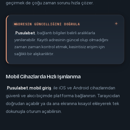
geçirmek de çoğu zaman sorunu hızla çözer.
ADRESIN GÜNCELLIĞINI DOĞRULA
Pusulabet
bağlantı bilgileri belirli aralıklarla
yenilenebilir. Kayıtlı adresinin güncel olup olmadığını
zaman zaman kontrol etmek, kesintisiz erişim için
sağlıklı bir alışkanlıktır.
Mobil Cihazlarda Hızlı Işınlanma
Pusulabet mobil giriş
ile iOS ve Android cihazlarından
güvenli ve akıcı biçimde platforma bağlanırsın. Tarayıcıdan
doğrudan açabilir ya da ana ekranına kısayol ekleyerek tek
dokunuşla oturum açabilirsin.