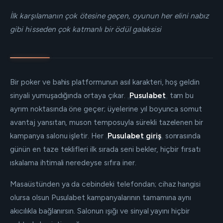
İlk karşılamanın çok ötesine geçen, oyunun her elini nabız
gibi hisseden çok katmanlı bir ödül galaksisi
Bir poker ve bahis platformunun asıl karakteri, hoş geldin
sinyali yumuşadığında ortaya çıkar.
Pusulabet
tam bu
ayrım noktasında öne geçer; üyelerine yıl boyunca somut
avantaj yansıtan, muson temposuyla sürekli tazelenen bir
kampanya salonu işletir. Her
Pusulabet giriş
sonrasında
günün en taze teklifleri ilk sırada seni bekler, hiçbir fırsatı
ıskalama ihtimali neredeyse sıfıra iner.
Masaüstünden ya da cebindeki telefondan; cihaz hangisi
olursa olsun Pusulabet kampanyalarının tamamına aynı
akıcılıkla bağlanırsın. Salonun ışığı ve sinyal yayını hiçbir