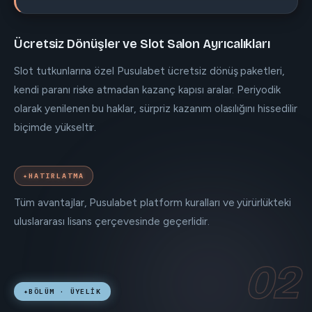
Ücretsiz Dönüşler ve Slot Salon Ayrıcalıkları
Slot tutkunlarına özel Pusulabet ücretsiz dönüş paketleri,
kendi paranı riske atmadan kazanç kapısı aralar. Periyodik
olarak yenilenen bu haklar, sürpriz kazanım olasılığını hissedilir
biçimde yükseltir.
HATIRLATMA
Tüm avantajlar, Pusulabet platform kuralları ve yürürlükteki
uluslararası lisans çerçevesinde geçerlidir.
BÖLÜM · ÜYELIK