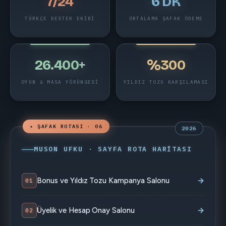
7/24
6 DK
TÜRKÇE DESTEK EKIBI
ORTALAMA ŞAFAK ÖDEME
26.400+
%300
OYUN & MASA YÖRÜNGESI
YILDIZ TOZU KARŞILAMASI
MUSON UFKU · SAYFA ROTA HARITASI
Bonus ve Yıldız Tozu Kampanya Salonu
Üyelik ve Hesap Onay Salonu