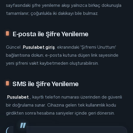
sayfasındaki şifre yenileme akışı yalnızca birkaç dokunuşla
tamamlanır; çoğunlukla iki dakikayı bile bulmaz.
E-posta ile Şifre Yenileme
Güncel
Pusulabet giriş
ekranındaki 'Şifremi Unuttum'
bağlantısına dokun; e-posta kutuna düşen link sayesinde
yeni şifreni vakit kaybetmeden oluşturabilirsin.
SMS ile Şifre Yenileme
Pusulabet
, kayıtlı telefon numarası üzerinden de güvenli
bir doğrulama sunar. Cihazına gelen tek kullanımlık kodu
girdikten sonra hesabına saniyeler içinde geri dönersin.