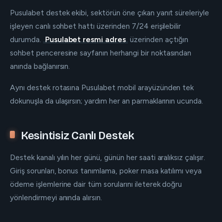
Pusulabet destek ekibi, sektörün öne çıkan yanıt süreleriyle
işleyen canlı sohbet hattı üzerinden 7/24 erişilebilir
durumda.
Pusulabet resmi adres
üzerinden açtığın
sohbet penceresine sayfanın herhangi bir noktasından
anında bağlanırsın.
Aynı destek rotasına Pusulabet mobil arayüzünden tek
dokunuşla da ulaşırsın; yardım her an parmaklarının ucunda.
Kesintisiz Canlı Destek
Destek kanalı yılın her günü, günün her saati aralıksız çalışır.
Giriş sorunları, bonus tanımlama, poker masa katılımı veya
ödeme işlemlerine dair tüm sorularını ileterek doğru
yönlendirmeyi anında alırsın.