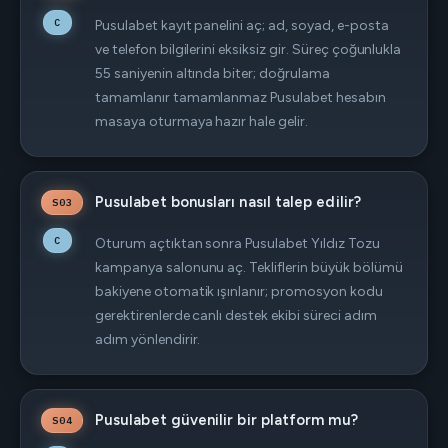
Pusulabet kayıt panelini aç; ad, soyad, e-posta
ve telefon bilgilerini eksiksiz gir. Süreç çoğunlukla
55 saniyenin altında biter; doğrulama
tamamlanır tamamlanmaz Pusulabet hesabın
masaya oturmaya hazır hale gelir.
Pusulabet bonusları nasıl talep edilir?
Oturum açtıktan sonra Pusulabet Yıldız Tozu
kampanya salonunu aç. Tekliflerin büyük bölümü
bakiyene otomatik ışınlanır; promosyon kodu
gerektirenlerde canlı destek ekibi süreci adım
adım yönlendirir.
Pusulabet güvenilir bir platform mu?