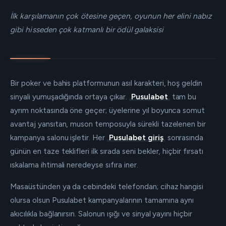
İlk karşılamanın çok ötesine geçen, oyunun her elini nabız
gibi hisseden çok katmanlı bir ödül galaksisi
Bir poker ve bahis platformunun asıl karakteri, hoş geldin
sinyali yumuşadığında ortaya çıkar.
Pusulabet
tam bu
ayrım noktasında öne geçer; üyelerine yıl boyunca somut
avantaj yansıtan, muson temposuyla sürekli tazelenen bir
kampanya salonu işletir. Her
Pusulabet giriş
sonrasında
günün en taze teklifleri ilk sırada seni bekler, hiçbir fırsatı
ıskalama ihtimali neredeyse sıfıra iner.
Masaüstünden ya da cebindeki telefondan; cihaz hangisi
olursa olsun Pusulabet kampanyalarının tamamına aynı
akıcılıkla bağlanırsın. Salonun ışığı ve sinyal yayını hiçbir