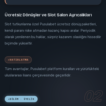
Ücretsiz Dönüşler ve Slot Salon Ayrıcalıkları
Slot tutkunlarına özel Pusulabet ücretsiz dönüş paketleri,
kendi paranı riske atmadan kazanç kapısı aralar. Periyodik
olarak yenilenen bu haklar, sürpriz kazanım olasılığını hissedilir
biçimde yükseltir.
HATIRLATMA
Tüm avantajlar, Pusulabet platform kuralları ve yürürlükteki
uluslararası lisans çerçevesinde geçerlidir.
BÖLÜM · ÜYELIK