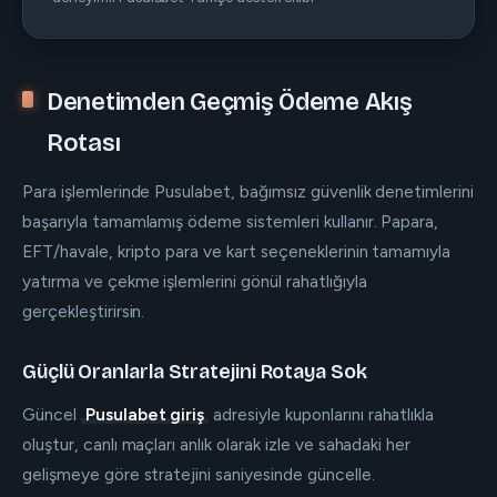
Denetimden Geçmiş Ödeme Akış
Rotası
Para işlemlerinde Pusulabet, bağımsız güvenlik denetimlerini
başarıyla tamamlamış ödeme sistemleri kullanır. Papara,
EFT/havale, kripto para ve kart seçeneklerinin tamamıyla
yatırma ve çekme işlemlerini gönül rahatlığıyla
gerçekleştirirsin.
Güçlü Oranlarla Stratejini Rotaya Sok
Güncel
Pusulabet giriş
adresiyle kuponlarını rahatlıkla
oluştur, canlı maçları anlık olarak izle ve sahadaki her
gelişmeye göre stratejini saniyesinde güncelle.