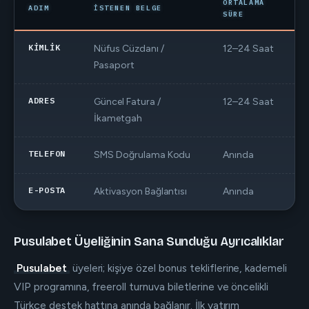
ORTALAMA
ADIM
İSTENEN BELGE
SÜRE
KIMLIK
Nüfus Cüzdanı /
12–24 Saat
Pasaport
ADRES
Güncel Fatura /
12–24 Saat
İkametgah
TELEFON
SMS Doğrulama Kodu
Anında
E-POSTA
Aktivasyon Bağlantısı
Anında
Pusulabet Üyeliğinin Sana Sunduğu Ayrıcalıklar
Pusulabet
üyeleri; kişiye özel bonus tekliflerine, kademeli
VIP programına, freeroll turnuva biletlerine ve öncelikli
Türkçe destek hattına anında bağlanır. İlk yatırım