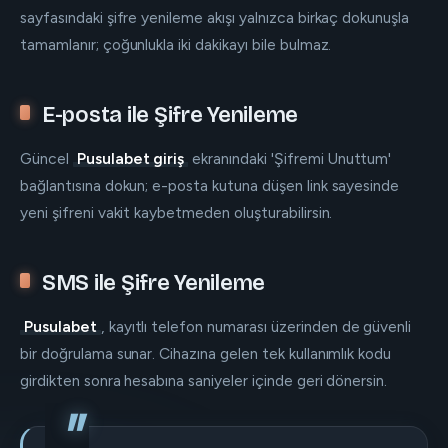
sayfasındaki şifre yenileme akışı yalnızca birkaç dokunuşla
tamamlanır; çoğunlukla iki dakikayı bile bulmaz.
E-posta ile Şifre Yenileme
Güncel
Pusulabet giriş
ekranındaki 'Şifremi Unuttum'
bağlantısına dokun; e-posta kutuna düşen link sayesinde
yeni şifreni vakit kaybetmeden oluşturabilirsin.
SMS ile Şifre Yenileme
Pusulabet
, kayıtlı telefon numarası üzerinden de güvenli
bir doğrulama sunar. Cihazına gelen tek kullanımlık kodu
girdikten sonra hesabına saniyeler içinde geri dönersin.