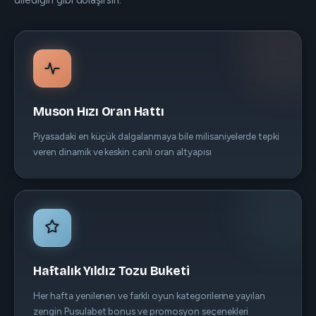
Muson Hızı Oran Hattı
Piyasadaki en küçük dalgalanmaya bile milisaniyelerde tepki
veren dinamik ve keskin canlı oran altyapısı
Haftalık Yıldız Tozu Buketi
Her hafta yenilenen ve farklı oyun kategorilerine yayılan
zengin Pusulabet bonus ve promosyon seçenekleri