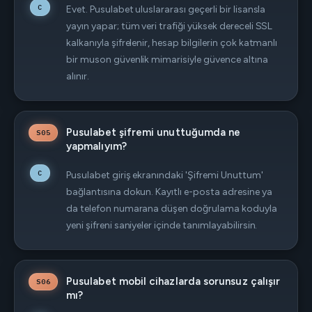
Evet. Pusulabet uluslararası geçerli bir lisansla
yayın yapar; tüm veri trafiği yüksek dereceli SSL
kalkanıyla şifrelenir, hesap bilgilerin çok katmanlı
bir muson güvenlik mimarisiyle güvence altına
alınır.
Pusulabet şifremi unuttuğumda ne
yapmalıyım?
Pusulabet giriş ekranındaki 'Şifremi Unuttum'
bağlantısına dokun. Kayıtlı e-posta adresine ya
da telefon numarana düşen doğrulama koduyla
yeni şifreni saniyeler içinde tanımlayabilirsin.
Pusulabet mobil cihazlarda sorunsuz çalışır
mı?