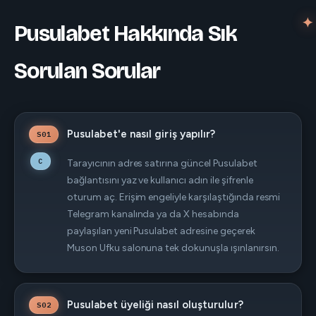
Pusulabet Hakkında Sık
Sorulan Sorular
Pusulabet'e nasıl giriş yapılır?
Tarayıcının adres satırına güncel Pusulabet
bağlantısını yaz ve kullanıcı adın ile şifrenle
oturum aç. Erişim engeliyle karşılaştığında resmi
Telegram kanalında ya da X hesabında
paylaşılan yeni Pusulabet adresine geçerek
Muson Ufku salonuna tek dokunuşla ışınlanırsın.
Pusulabet üyeliği nasıl oluşturulur?