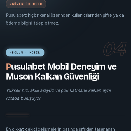
GÜVENLIK NOTU
Pusulabet; hiçbir kanal üzerinden kullanıcılarından şifre ya da
ödeme bilgisi talep etmez.
BÖLÜM · MOBIL
Pusulabet Mobil Deneyim ve
Muson Kalkan Güvenliği
Yüksek hız, akıllı arayüz ve çok katmanlı kalkan aynı
rotada buluşuyor
En dikkat çekici gelişmelerin başında sıfırdan tasarlanan