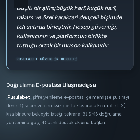
Güçlü bir şifre; büyük harf, küçük harf,
rakam ve özel karakteri dengeli biçimde
tek satırda birleştirir. Hesap güvenliği,
kullanıcının ve platformun birlikte
tuttuğu ortak bir muson kalkanıdır.
PUSULABET GÜVENLIK MERKEZI
Doğrulama E-postası Ulaşmadıysa
Pusulabet
şifre yenileme e-postası gelmemişse şu sırayı
dene: 1) spam ve gereksiz posta klasörünü kontrol et, 2)
kısa bir süre bekleyip isteği tekrarla, 3) SMS doğrulama
yöntemine geç, 4) canlı destek ekibine bağlan.