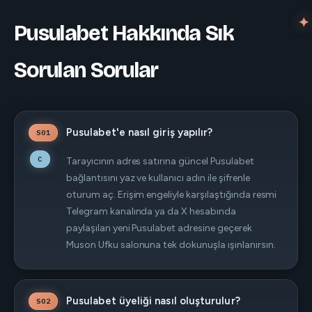
Pusulabet Hakkında Sık
Sorulan Sorular
Pusulabet'e nasıl giriş yapılır?
Tarayıcının adres satırına güncel Pusulabet
bağlantısını yaz ve kullanıcı adın ile şifrenle
oturum aç. Erişim engeliyle karşılaştığında resmi
Telegram kanalında ya da X hesabında
paylaşılan yeni Pusulabet adresine geçerek
Muson Ufku salonuna tek dokunuşla ışınlanırsın.
Pusulabet üyeliği nasıl oluşturulur?