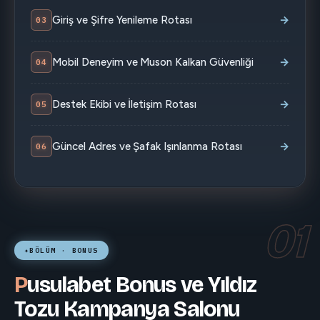
Giriş ve Şifre Yenileme Rotası
Mobil Deneyim ve Muson Kalkan Güvenliği
Destek Ekibi ve İletişim Rotası
Güncel Adres ve Şafak Işınlanma Rotası
BÖLÜM · BONUS
Pusulabet Bonus ve Yıldız
Tozu Kampanya Salonu