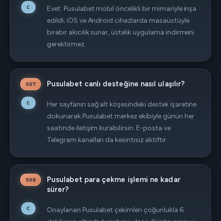
Evet. Pusulabet mobil öncelikli bir mimariyle inşa
edildi; iOS ve Android cihazlarda masaüstüyle
birebir akıcılık sunar, üstelik uygulama indirmeni
gerektirmez.
Pusulabet canlı desteğine nasıl ulaşılır?
Her sayfanın sağ alt köşesindeki destek işaretine
dokunarak Pusulabet merkez ekibiyle günün her
saatinde iletişim kurabilirsin. E-posta ve
Telegram kanalları da kesintisiz aktiftir.
Pusulabet para çekme işlemi ne kadar
sürer?
Onaylanan Pusulabet çekimleri çoğunlukla 6