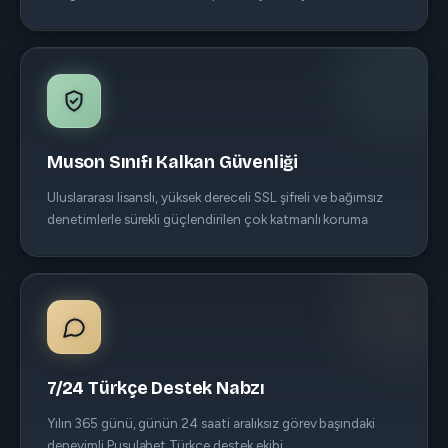
Muson Sınıfı Kalkan Güvenliği
Uluslararası lisanslı, yüksek dereceli SSL şifreli ve bağımsız
denetimlerle sürekli güçlendirilen çok katmanlı koruma
7/24 Türkçe Destek Nabzı
Yılın 365 günü, günün 24 saati aralıksız görev başındaki
deneyimli Pusulabet Türkçe destek ekibi