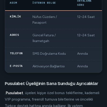
ORTALAMA
ADIM
İSTENEN BELGE
SÜRE
KIMLIK
Nüfus Cüzdanı /
12–24 Saat
Pasaport
ADRES
Güncel Fatura /
12–24 Saat
İkametgah
TELEFON
SMS Doğrulama Kodu
Anında
E-POSTA
Aktivasyon Bağlantısı
Anında
Pusulabet Üyeliğinin Sana Sunduğu Ayrıcalıklar
Pusulabet
üyeleri; kişiye özel bonus tekliflerine, kademeli
VIP programına, freeroll turnuva biletlerine ve öncelikli
Türkçe destek hattına anında bağlanır. İlk yatırım