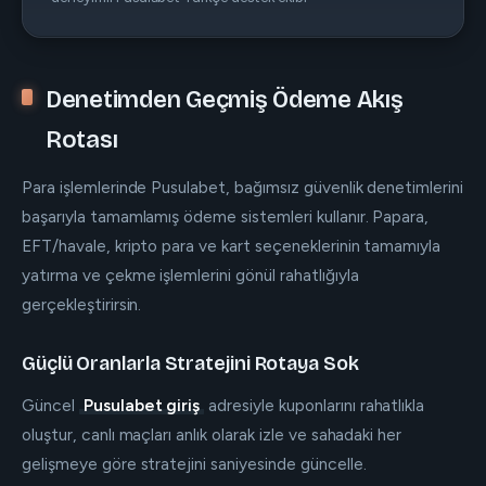
Denetimden Geçmiş Ödeme Akış
Rotası
Para işlemlerinde Pusulabet, bağımsız güvenlik denetimlerini
başarıyla tamamlamış ödeme sistemleri kullanır. Papara,
EFT/havale, kripto para ve kart seçeneklerinin tamamıyla
yatırma ve çekme işlemlerini gönül rahatlığıyla
gerçekleştirirsin.
Güçlü Oranlarla Stratejini Rotaya Sok
Güncel
Pusulabet giriş
adresiyle kuponlarını rahatlıkla
oluştur, canlı maçları anlık olarak izle ve sahadaki her
gelişmeye göre stratejini saniyesinde güncelle.