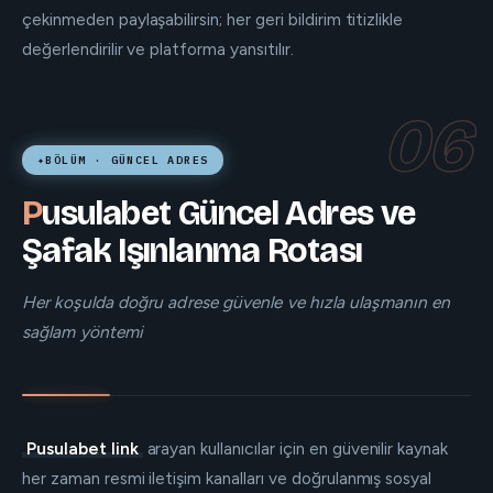
çekinmeden paylaşabilirsin; her geri bildirim titizlikle
değerlendirilir ve platforma yansıtılır.
BÖLÜM · GÜNCEL ADRES
Pusulabet Güncel Adres ve
Şafak Işınlanma Rotası
Her koşulda doğru adrese güvenle ve hızla ulaşmanın en
sağlam yöntemi
Pusulabet link
arayan kullanıcılar için en güvenilir kaynak
her zaman resmi iletişim kanalları ve doğrulanmış sosyal