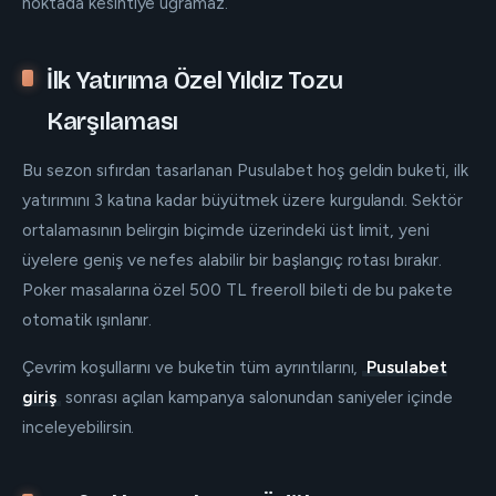
noktada kesintiye uğramaz.
İlk Yatırıma Özel Yıldız Tozu
Karşılaması
Bu sezon sıfırdan tasarlanan Pusulabet hoş geldin buketi, ilk
yatırımını 3 katına kadar büyütmek üzere kurgulandı. Sektör
ortalamasının belirgin biçimde üzerindeki üst limit, yeni
üyelere geniş ve nefes alabilir bir başlangıç rotası bırakır.
Poker masalarına özel 500 TL freeroll bileti de bu pakete
otomatik ışınlanır.
Çevrim koşullarını ve buketin tüm ayrıntılarını,
Pusulabet
giriş
sonrası açılan kampanya salonundan saniyeler içinde
inceleyebilirsin.