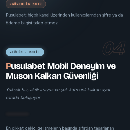
GÜVENLIK NOTU
Pusulabet; hiçbir kanal üzerinden kullanıcılarından şifre ya da
ödeme bilgisi talep etmez.
BÖLÜM · MOBIL
Pusulabet Mobil Deneyim ve
Muson Kalkan Güvenliği
Yüksek hız, akıllı arayüz ve çok katmanlı kalkan aynı
rotada buluşuyor
En dikkat çekici gelişmelerin başında sıfırdan tasarlanan