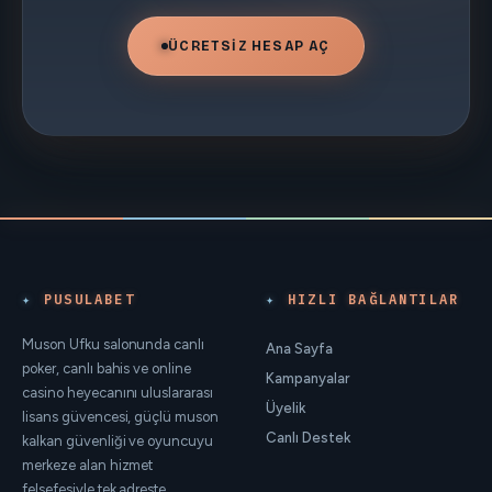
ÜCRETSIZ HESAP AÇ
PUSULABET
HIZLI BAĞLANTILAR
Muson Ufku salonunda canlı
Ana Sayfa
poker, canlı bahis ve online
Kampanyalar
casino heyecanını uluslararası
Üyelik
lisans güvencesi, güçlü muson
Canlı Destek
kalkan güvenliği ve oyuncuyu
merkeze alan hizmet
felsefesiyle tek adreste