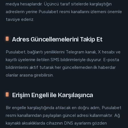
medya hesaplarıdır. Üçüncü taraf sitelerde karşılaştığın
adreslerin yerine Pusulabet resmi kanallarını izlemeni önemle
tavsiye ederiz.
Adres Güncellemelerini Takip Et
Pusulabet; bağlantı yeniliklerini Telegram kanalı, X hesabı ve
kayıtlı üyelerine iletilen SMS bildirimleriyle duyurur. E-posta
bildirimlerini aktif tutarak her güncellemeden ilk haberdar
olanlar arasına girebilirsin.
Erişim Engeli ile Karşılaşınca
Bir engelle karşılaştığında atılacak en doğru adım, Pusulabet
resmi kanallarından paylaşılan güncel adresi kullanmaktır. Ağ
kaynaklı aksaklıklarda cihazının DNS ayarlarını gözden