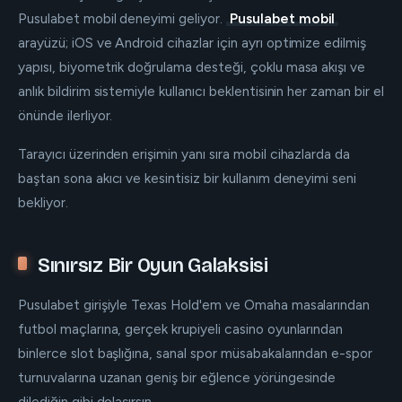
Pusulabet mobil deneyimi geliyor.
Pusulabet mobil
arayüzü; iOS ve Android cihazlar için ayrı optimize edilmiş
yapısı, biyometrik doğrulama desteği, çoklu masa akışı ve
anlık bildirim sistemiyle kullanıcı beklentisinin her zaman bir el
önünde ilerliyor.
Tarayıcı üzerinden erişimin yanı sıra mobil cihazlarda da
baştan sona akıcı ve kesintisiz bir kullanım deneyimi seni
bekliyor.
Sınırsız Bir Oyun Galaksisi
Pusulabet girişiyle Texas Hold'em ve Omaha masalarından
futbol maçlarına, gerçek krupiyeli casino oyunlarından
binlerce slot başlığına, sanal spor müsabakalarından e-spor
turnuvalarına uzanan geniş bir eğlence yörüngesinde
dilediğin gibi dolaşırsın.