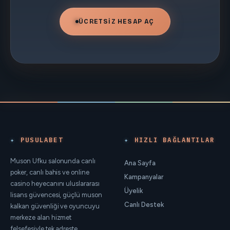
ÜCRETSIZ HESAP AÇ
PUSULABET
HIZLI BAĞLANTILAR
Muson Ufku salonunda canlı
Ana Sayfa
poker, canlı bahis ve online
Kampanyalar
casino heyecanını uluslararası
Üyelik
lisans güvencesi, güçlü muson
Canlı Destek
kalkan güvenliği ve oyuncuyu
merkeze alan hizmet
felsefesiyle tek adreste