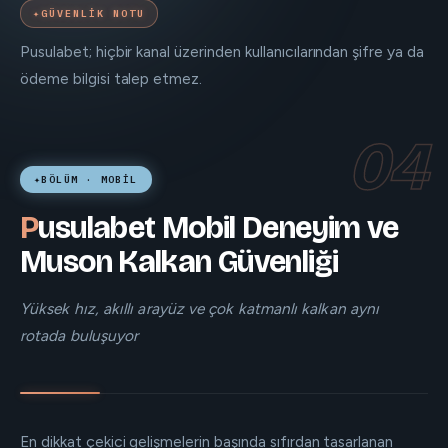
GÜVENLIK NOTU
Pusulabet; hiçbir kanal üzerinden kullanıcılarından şifre ya da
ödeme bilgisi talep etmez.
BÖLÜM · MOBIL
Pusulabet Mobil Deneyim ve
Muson Kalkan Güvenliği
Yüksek hız, akıllı arayüz ve çok katmanlı kalkan aynı
rotada buluşuyor
En dikkat çekici gelişmelerin başında sıfırdan tasarlanan