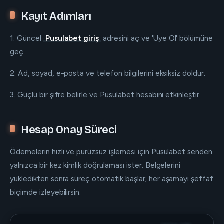
Kayıt Adımları
1. Güncel
Pusulabet giriş
adresini aç ve 'Üye Ol' bölümüne
geç.
2. Ad, soyad, e-posta ve telefon bilgilerini eksiksiz doldur.
3. Güçlü bir şifre belirle ve Pusulabet hesabını etkinleştir.
Hesap Onay Süreci
Ödemelerin hızlı ve pürüzsüz işlemesi için Pusulabet senden
yalnızca bir kez kimlik doğrulaması ister. Belgelerini
yükledikten sonra süreç otomatik başlar; her aşamayı şeffaf
biçimde izleyebilirsin.