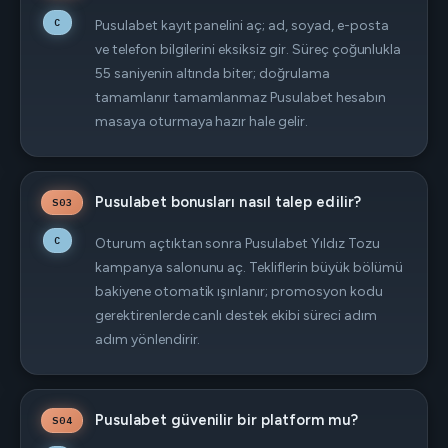
Pusulabet kayıt panelini aç; ad, soyad, e-posta
ve telefon bilgilerini eksiksiz gir. Süreç çoğunlukla
55 saniyenin altında biter; doğrulama
tamamlanır tamamlanmaz Pusulabet hesabın
masaya oturmaya hazır hale gelir.
Pusulabet bonusları nasıl talep edilir?
Oturum açtıktan sonra Pusulabet Yıldız Tozu
kampanya salonunu aç. Tekliflerin büyük bölümü
bakiyene otomatik ışınlanır; promosyon kodu
gerektirenlerde canlı destek ekibi süreci adım
adım yönlendirir.
Pusulabet güvenilir bir platform mu?