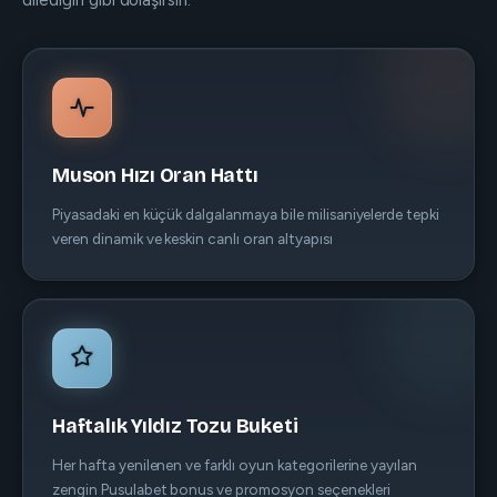
Muson Hızı Oran Hattı
Piyasadaki en küçük dalgalanmaya bile milisaniyelerde tepki
veren dinamik ve keskin canlı oran altyapısı
Haftalık Yıldız Tozu Buketi
Her hafta yenilenen ve farklı oyun kategorilerine yayılan
zengin Pusulabet bonus ve promosyon seçenekleri