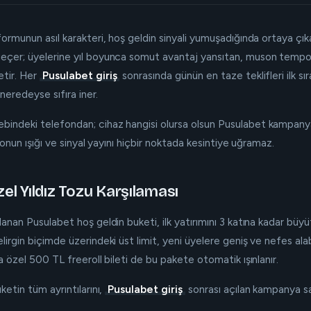
formunun asıl karakteri, hoş geldin sinyali yumuşadığında ortaya çık
eçer; üyelerine yıl boyunca somut avantaj yansıtan, muson tempos
etir. Her
Pusulabet giriş
sonrasında günün en taze teklifleri ilk sır
 neredeyse sıfıra iner.
indeki telefondan; cihaz hangisi olursa olsun Pusulabet kampany
Salonun ışığı ve sinyal yayını hiçbir noktada kesintiye uğramaz.
zel Yıldız Tozu Karşılaması
lanan Pusulabet hoş geldin buketi, ilk yatırımını 3 katına kadar büy
irgin biçimde üzerindeki üst limit, yeni üyelere geniş ve nefes alabi
a özel 500 TL freeroll bileti de bu pakete otomatik ışınlanır.
ketin tüm ayrıntılarını,
Pusulabet giriş
sonrası açılan kampanya s