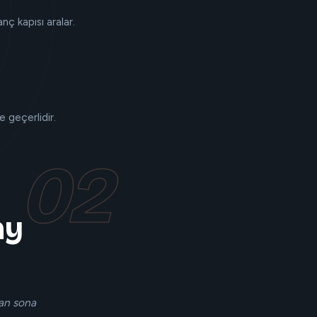
ç kapısı aralar.
e geçerlidir.
tan sona