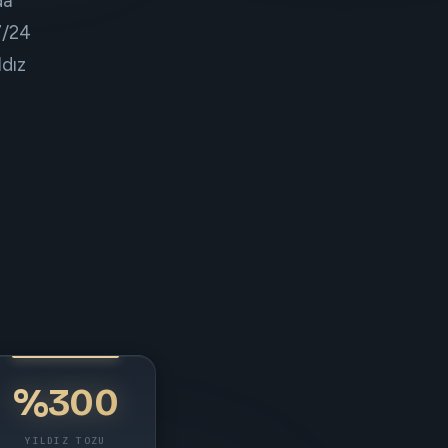
da
7/24
ldız
%300
YILDIZ TOZU