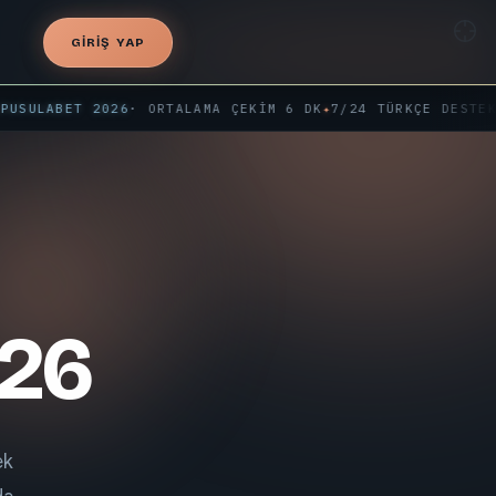
GIRIŞ YAP
26
· ORTALAMA ÇEKIM 6 DK
7/24 TÜRKÇE DESTEK EKIBI · KES
26
ek