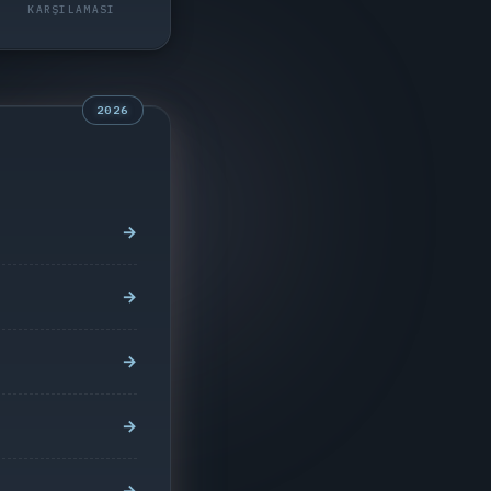
KARŞILAMASI