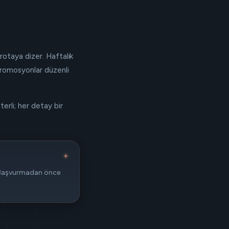
rotaya dizer. Haftalık
promosyonlar düzenli
erli; her detay bir
r. Başvurmadan önce