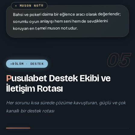
Bahsi ve pokeri daima bir eğlence aracı olarak değerlendir;
sorumlu oyun anlayışı hem seni hem de sevdiklerini
koruyan en temel muson notudur.
BÖLÜM · DESTEK
Pusulabet Destek Ekibi ve
İletişim Rotası
Her sorunu kısa sürede çözüme kavuşturan, güçlü ve çok
kanallı bir destek rotası