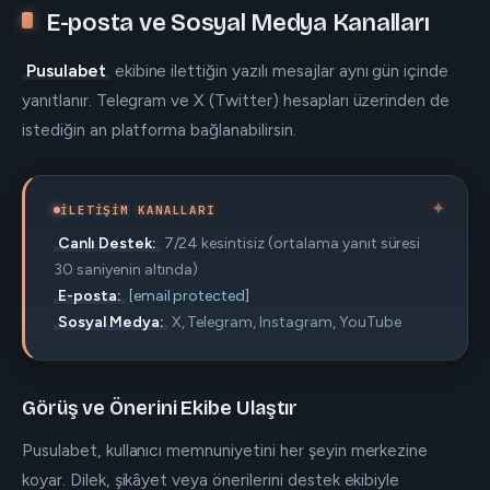
E-posta ve Sosyal Medya Kanalları
Pusulabet
ekibine ilettiğin yazılı mesajlar aynı gün içinde
yanıtlanır. Telegram ve X (Twitter) hesapları üzerinden de
istediğin an platforma bağlanabilirsin.
İLETIŞIM KANALLARI
Canlı Destek:
7/24 kesintisiz (ortalama yanıt süresi
30 saniyenin altında)
E-posta:
[email protected]
Sosyal Medya:
X, Telegram, Instagram, YouTube
Görüş ve Önerini Ekibe Ulaştır
Pusulabet, kullanıcı memnuniyetini her şeyin merkezine
koyar. Dilek, şikâyet veya önerilerini destek ekibiyle