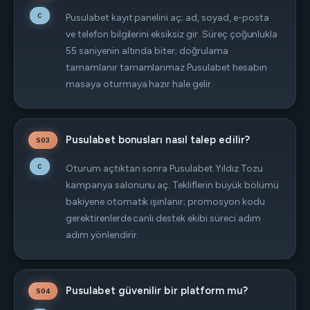
Pusulabet kayıt panelini aç; ad, soyad, e-posta
ve telefon bilgilerini eksiksiz gir. Süreç çoğunlukla
55 saniyenin altında biter; doğrulama
tamamlanır tamamlanmaz Pusulabet hesabın
masaya oturmaya hazır hale gelir.
Pusulabet bonusları nasıl talep edilir?
Oturum açtıktan sonra Pusulabet Yıldız Tozu
kampanya salonunu aç. Tekliflerin büyük bölümü
bakiyene otomatik ışınlanır; promosyon kodu
gerektirenlerde canlı destek ekibi süreci adım
adım yönlendirir.
Pusulabet güvenilir bir platform mu?