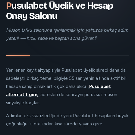
Pusulabet Üyelik ve Hesap
Onay Salonu
Muson Ufku salonuna ışınlanmak için yalnızca birkaç adım
yeterli — hızlı, sade ve baştan sona güvenli
Yenilenen kayıt altyapısıyla Pusulabet üyelik süreci daha da
sadeleşti; birkaç temel bilgiyle 55 saniyenin altında aktif bir
hesaba sahip olmak artık çok daha akıcı.
Pusulabet
alternatif giriş
adresleri de seni aynı pürüzsüz muson
sinyaliyle karşılar.
Adımları eksiksiz izlediğinde yeni Pusulabet hesapların büyük
çoğunluğu iki dakikadan kısa sürede yayına girer.