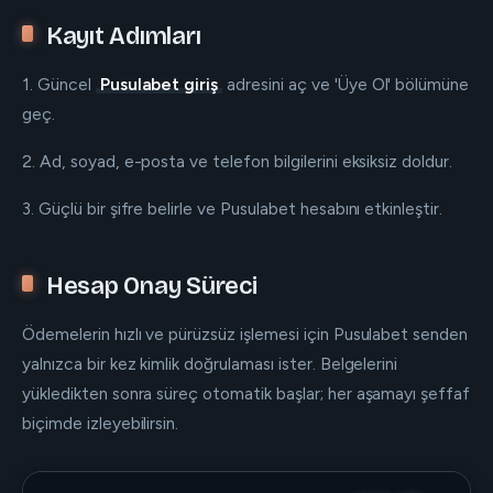
Kayıt Adımları
1. Güncel
Pusulabet giriş
adresini aç ve 'Üye Ol' bölümüne
geç.
2. Ad, soyad, e-posta ve telefon bilgilerini eksiksiz doldur.
3. Güçlü bir şifre belirle ve Pusulabet hesabını etkinleştir.
Hesap Onay Süreci
Ödemelerin hızlı ve pürüzsüz işlemesi için Pusulabet senden
yalnızca bir kez kimlik doğrulaması ister. Belgelerini
yükledikten sonra süreç otomatik başlar; her aşamayı şeffaf
biçimde izleyebilirsin.