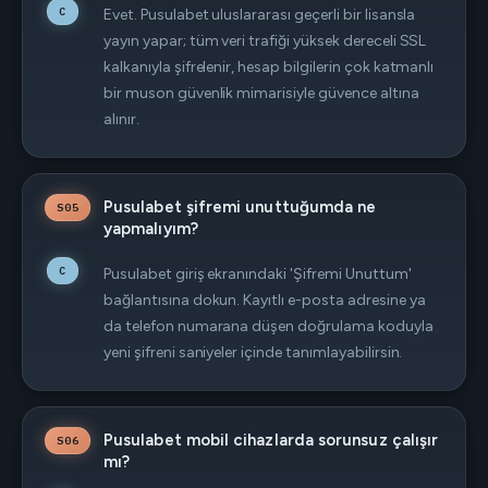
Evet. Pusulabet uluslararası geçerli bir lisansla
yayın yapar; tüm veri trafiği yüksek dereceli SSL
kalkanıyla şifrelenir, hesap bilgilerin çok katmanlı
bir muson güvenlik mimarisiyle güvence altına
alınır.
Pusulabet şifremi unuttuğumda ne
yapmalıyım?
Pusulabet giriş ekranındaki 'Şifremi Unuttum'
bağlantısına dokun. Kayıtlı e-posta adresine ya
da telefon numarana düşen doğrulama koduyla
yeni şifreni saniyeler içinde tanımlayabilirsin.
Pusulabet mobil cihazlarda sorunsuz çalışır
mı?