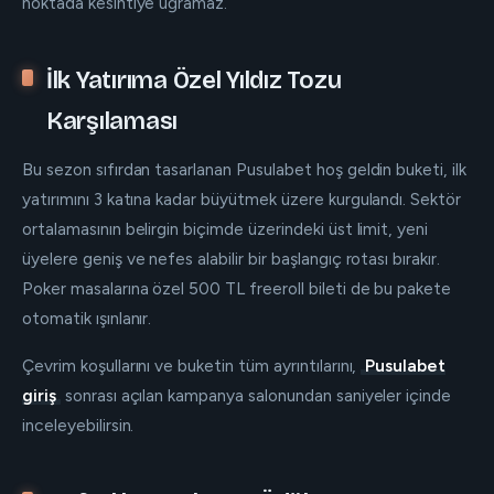
noktada kesintiye uğramaz.
İlk Yatırıma Özel Yıldız Tozu
Karşılaması
Bu sezon sıfırdan tasarlanan Pusulabet hoş geldin buketi, ilk
yatırımını 3 katına kadar büyütmek üzere kurgulandı. Sektör
ortalamasının belirgin biçimde üzerindeki üst limit, yeni
üyelere geniş ve nefes alabilir bir başlangıç rotası bırakır.
Poker masalarına özel 500 TL freeroll bileti de bu pakete
otomatik ışınlanır.
Çevrim koşullarını ve buketin tüm ayrıntılarını,
Pusulabet
giriş
sonrası açılan kampanya salonundan saniyeler içinde
inceleyebilirsin.