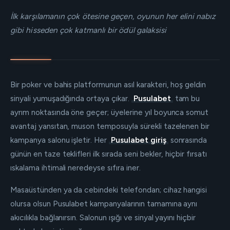
İlk karşılamanın çok ötesine geçen, oyunun her elini nabız
gibi hisseden çok katmanlı bir ödül galaksisi
Bir poker ve bahis platformunun asıl karakteri, hoş geldin
sinyali yumuşadığında ortaya çıkar.
Pusulabet
tam bu
ayrım noktasında öne geçer; üyelerine yıl boyunca somut
avantaj yansıtan, muson temposuyla sürekli tazelenen bir
kampanya salonu işletir. Her
Pusulabet giriş
sonrasında
günün en taze teklifleri ilk sırada seni bekler, hiçbir fırsatı
ıskalama ihtimali neredeyse sıfıra iner.
Masaüstünden ya da cebindeki telefondan; cihaz hangisi
olursa olsun Pusulabet kampanyalarının tamamına aynı
akıcılıkla bağlanırsın. Salonun ışığı ve sinyal yayını hiçbir