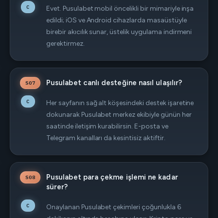
Evet. Pusulabet mobil öncelikli bir mimariyle inşa
edildi; iOS ve Android cihazlarda masaüstüyle
birebir akıcılık sunar, üstelik uygulama indirmeni
gerektirmez.
Pusulabet canlı desteğine nasıl ulaşılır?
Her sayfanın sağ alt köşesindeki destek işaretine
dokunarak Pusulabet merkez ekibiyle günün her
saatinde iletişim kurabilirsin. E-posta ve
Telegram kanalları da kesintisiz aktiftir.
Pusulabet para çekme işlemi ne kadar
sürer?
Onaylanan Pusulabet çekimleri çoğunlukla 6