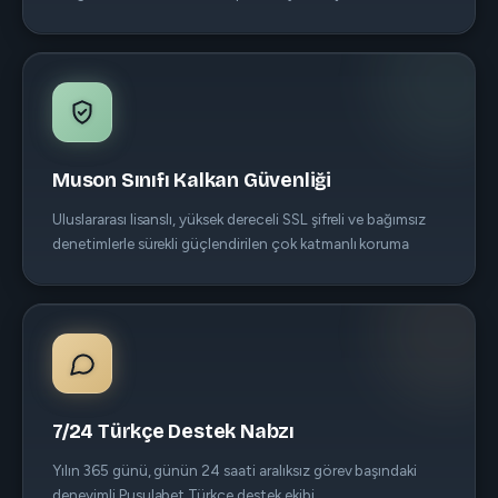
Muson Sınıfı Kalkan Güvenliği
Uluslararası lisanslı, yüksek dereceli SSL şifreli ve bağımsız
denetimlerle sürekli güçlendirilen çok katmanlı koruma
7/24 Türkçe Destek Nabzı
Yılın 365 günü, günün 24 saati aralıksız görev başındaki
deneyimli Pusulabet Türkçe destek ekibi