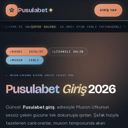
Pusulabet
✦
GIRIŞ YAP
ŞAFAK SALONU
· 26.400+ OYUN CANLI YAYIN
CANLI POKER
· TEXAS HOL
BASKI · 2026/07
LISANSLI SALON
MUSON · CANLI
MUSON UFKUNDA BLÖFÜN SESSIZ YILDIZ TOZU
Pusulabet
Giriş
2026
Güncel
Pusulabet giriş
adresiyle Muson Ufkunun
sessiz çekim gücüne tek dokunuşla ışınlan. Şafak hızıyla
tazelenen canlı oranlar, muson temposunda akan