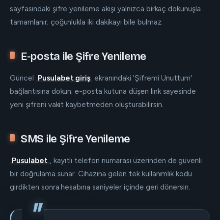
sayfasındaki şifre yenileme akışı yalnızca birkaç dokunuşla
tamamlanır; çoğunlukla iki dakikayı bile bulmaz.
E-posta ile Şifre Yenileme
Güncel
Pusulabet giriş
ekranındaki 'Şifremi Unuttum'
bağlantısına dokun; e-posta kutuna düşen link sayesinde
yeni şifreni vakit kaybetmeden oluşturabilirsin.
SMS ile Şifre Yenileme
Pusulabet
, kayıtlı telefon numarası üzerinden de güvenli
bir doğrulama sunar. Cihazına gelen tek kullanımlık kodu
girdikten sonra hesabına saniyeler içinde geri dönersin.