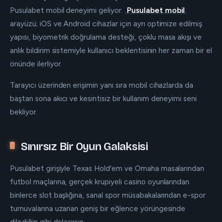
Pusulabet mobil deneyimi geliyor.
Pusulabet mobil
arayüzü; iOS ve Android cihazlar için ayrı optimize edilmiş
yapısı, biyometrik doğrulama desteği, çoklu masa akışı ve
anlık bildirim sistemiyle kullanıcı beklentisinin her zaman bir el
önünde ilerliyor.
Tarayıcı üzerinden erişimin yanı sıra mobil cihazlarda da
baştan sona akıcı ve kesintisiz bir kullanım deneyimi seni
bekliyor.
Sınırsız Bir Oyun Galaksisi
Pusulabet girişiyle Texas Hold'em ve Omaha masalarından
futbol maçlarına, gerçek krupiyeli casino oyunlarından
binlerce slot başlığına, sanal spor müsabakalarından e-spor
turnuvalarına uzanan geniş bir eğlence yörüngesinde
dilediğin gibi dolaşırsın.