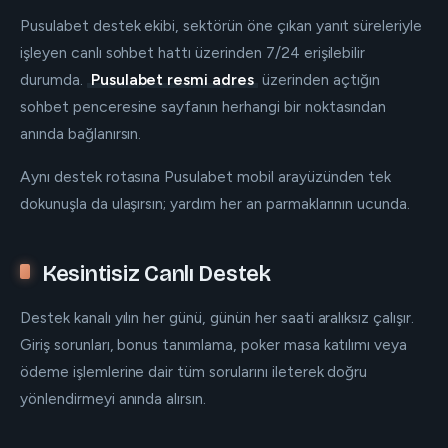
Pusulabet destek ekibi, sektörün öne çıkan yanıt süreleriyle
işleyen canlı sohbet hattı üzerinden 7/24 erişilebilir
durumda.
Pusulabet resmi adres
üzerinden açtığın
sohbet penceresine sayfanın herhangi bir noktasından
anında bağlanırsın.
Aynı destek rotasına Pusulabet mobil arayüzünden tek
dokunuşla da ulaşırsın; yardım her an parmaklarının ucunda.
Kesintisiz Canlı Destek
Destek kanalı yılın her günü, günün her saati aralıksız çalışır.
Giriş sorunları, bonus tanımlama, poker masa katılımı veya
ödeme işlemlerine dair tüm sorularını ileterek doğru
yönlendirmeyi anında alırsın.