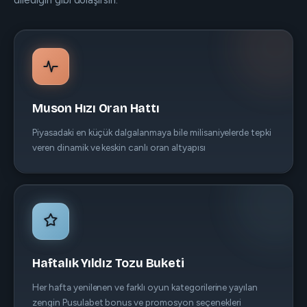
Muson Hızı Oran Hattı
Piyasadaki en küçük dalgalanmaya bile milisaniyelerde tepki
veren dinamik ve keskin canlı oran altyapısı
Haftalık Yıldız Tozu Buketi
Her hafta yenilenen ve farklı oyun kategorilerine yayılan
zengin Pusulabet bonus ve promosyon seçenekleri