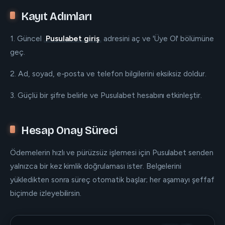
Kayıt Adımları
1. Güncel
Pusulabet giriş
adresini aç ve 'Üye Ol' bölümüne
geç.
2. Ad, soyad, e-posta ve telefon bilgilerini eksiksiz doldur.
3. Güçlü bir şifre belirle ve Pusulabet hesabını etkinleştir.
Hesap Onay Süreci
Ödemelerin hızlı ve pürüzsüz işlemesi için Pusulabet senden
yalnızca bir kez kimlik doğrulaması ister. Belgelerini
yükledikten sonra süreç otomatik başlar; her aşamayı şeffaf
biçimde izleyebilirsin.