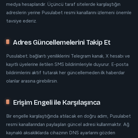
medya hesaplarıdır. Üçüncü taraf sitelerde karşılaştığın
adreslerin yerine Pusulabet resmi kanallarını izlemeni önemle
tavsiye ederiz.
Adres Güncellemelerini Takip Et
Pusulabet; bağlantı yeniliklerini Telegram kanalı, X hesabı ve
kayıtlı üyelerine iletilen SMS bildirimleriyle duyurur. E-posta
bildirimlerini aktif tutarak her güncellemeden ilk haberdar
olanlar arasına girebilirsin.
Erişim Engeli ile Karşılaşınca
Bir engelle karşılaştığında atılacak en doğru adım, Pusulabet
resmi kanallarından paylaşılan güncel adresi kullanmaktır. Ağ
kaynaklı aksaklıklarda cihazının DNS ayarlarını gözden