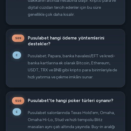
dakikanın altında hesabına ulaşır. Kripto para ve
dijital cüzdan tercih edenler için bu süre
genellikle çok daha kısalır.
Pusulabet hangi ödeme yöntemlerini
destekler?
Pusulabet; Papara, banka havalesi/EFT ve kredi-
banka kartlarına ek olarak Bitcoin, Ethereum,
USDT, TRX ve BNB gibi kripto para birimleriyle de
hızlı yatırma ve çekme imkânı sunar.
Pusulabet'te hangi poker türleri oynanır?
Pusulabet salonlarında Texas Hold'em, Omaha,
Omaha Hi-Lo, Stud ve hızlı tempolu Blitz
masaları aynı çatı altında yayında. Buy-in aralığı