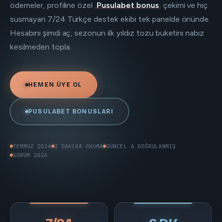
ödemeler, profiline özel
Pusulabet bonus
çekimi ve hiç
susmayan 7/24 Türkçe destek ekibi tek panelde önünde.
Hesabını şimdi aç, sezonun ilk yıldız tozu buketini nabız
kesilmeden topla.
HEMEN ÜYE OL
PUSULABET BONUSLARI
TEMMUZ 2026
2 DAKIKA OKUMA
GÜNCEL & DOĞRULANMIŞ
SÜRÜM 2026