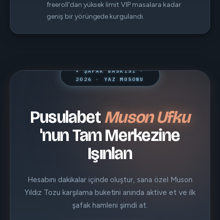
freeroll'dan yüksek limit VIP masalara kadar
geniş bir yörüngede kurgulandı.
Pusulabet
Muson Ufku
'nun Tam Merkezine
Işınlan
Hesabını dakikalar içinde oluştur, sana özel Muson
Yıldız Tozu karşılama buketini anında aktive et ve ilk
şafak hamleni şimdi at.