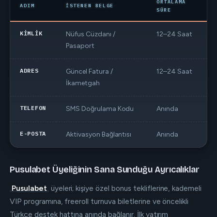
ORTALAMA
ADIM
İSTENEN BELGE
SÜRE
KIMLIK
Nüfus Cüzdanı /
12–24 Saat
Pasaport
ADRES
Güncel Fatura /
12–24 Saat
İkametgah
TELEFON
SMS Doğrulama Kodu
Anında
E-POSTA
Aktivasyon Bağlantısı
Anında
Pusulabet Üyeliğinin Sana Sunduğu Ayrıcalıklar
Pusulabet
üyeleri; kişiye özel bonus tekliflerine, kademeli
VIP programına, freeroll turnuva biletlerine ve öncelikli
Türkçe destek hattına anında bağlanır. İlk yatırım