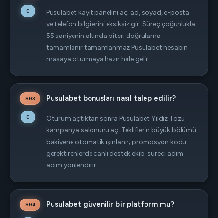
Pusulabet kayıt panelini aç; ad, soyad, e-posta
ve telefon bilgilerini eksiksiz gir. Süreç çoğunlukla
55 saniyenin altında biter; doğrulama
tamamlanır tamamlanmaz Pusulabet hesabın
masaya oturmaya hazır hale gelir.
Pusulabet bonusları nasıl talep edilir?
Oturum açtıktan sonra Pusulabet Yıldız Tozu
kampanya salonunu aç. Tekliflerin büyük bölümü
bakiyene otomatik ışınlanır; promosyon kodu
gerektirenlerde canlı destek ekibi süreci adım
adım yönlendirir.
Pusulabet güvenilir bir platform mu?