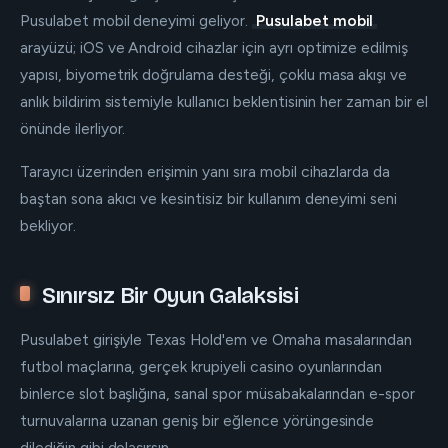
Pusulabet mobil deneyimi geliyor.
Pusulabet mobil
arayüzü; iOS ve Android cihazlar için ayrı optimize edilmiş
yapısı, biyometrik doğrulama desteği, çoklu masa akışı ve
anlık bildirim sistemiyle kullanıcı beklentisinin her zaman bir el
önünde ilerliyor.
Tarayıcı üzerinden erişimin yanı sıra mobil cihazlarda da
baştan sona akıcı ve kesintisiz bir kullanım deneyimi seni
bekliyor.
Sınırsız Bir Oyun Galaksisi
Pusulabet girişiyle Texas Hold'em ve Omaha masalarından
futbol maçlarına, gerçek krupiyeli casino oyunlarından
binlerce slot başlığına, sanal spor müsabakalarından e-spor
turnuvalarına uzanan geniş bir eğlence yörüngesinde
dilediğin gibi dolaşırsın.