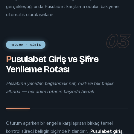
gerçekleştiği anda Pusulabet karşılama ödülün bakiyene
otomatik olarak ışınlanır.
BÖLÜM · GIRIŞ
Pusulabet Giriş ve Şifre
Yenileme Rotası
Hesabına yeniden bağlanmak net, hızlı ve tek başlık
altında — her adım rotanın başında berrak
Oturum açarken bir engelle karşılaşırsan birkaç temel
kontrol süreci belirgin biçimde hızlandırır.
Pusulabet giriş