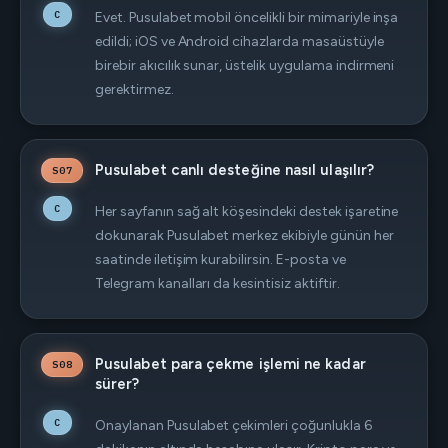
Evet. Pusulabet mobil öncelikli bir mimariyle inşa
edildi; iOS ve Android cihazlarda masaüstüyle
birebir akıcılık sunar, üstelik uygulama indirmeni
gerektirmez.
Pusulabet canlı desteğine nasıl ulaşılır?
Her sayfanın sağ alt köşesindeki destek işaretine
dokunarak Pusulabet merkez ekibiyle günün her
saatinde iletişim kurabilirsin. E-posta ve
Telegram kanalları da kesintisiz aktiftir.
Pusulabet para çekme işlemi ne kadar
sürer?
Onaylanan Pusulabet çekimleri çoğunlukla 6