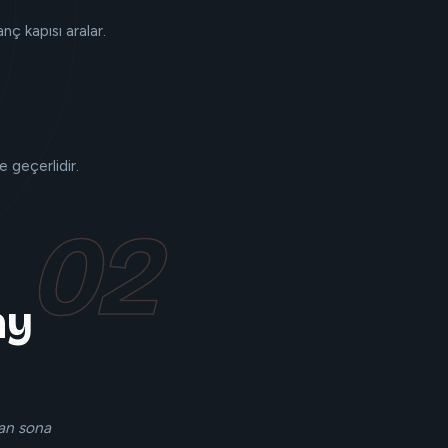
ç kapısı aralar.
e geçerlidir.
tan sona