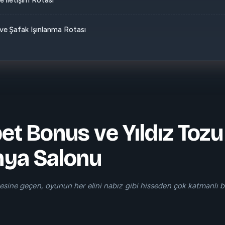
ve Şafak Işınlanma Rotası
ya Salonu
tesine geçen, oyunun her elini nabız gibi hisseden çok katmanlı b